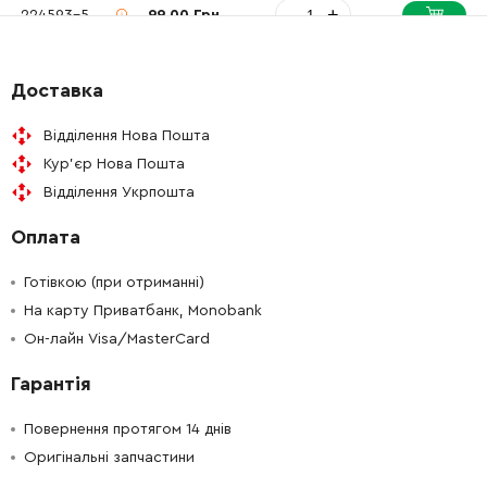
-
+
224593-5
99.00 Грн
-
+
224409-4
79.00 Грн
Доставка
-
+
266283-4
41.00 Грн
Відділення Нова Пошта
Кур'єр Нова Пошта
-
+
347532-9
137.00 Грн
Відділення Укрпошта
Оплата
-
+
265118-6
15.00 Грн
Готівкою (при отриманні)
-
+
319829-6
1302.00 Грн
На карту Приватбанк, Monobank
Он-лайн Visa/MasterCard
-
+
911516-9
52.00 Грн
Гарантія
-
+
252103-8
19.00 Грн
Повернення протягом 14 днів
Оригінальні запчастини
-
+
251267-5
19.00 Грн