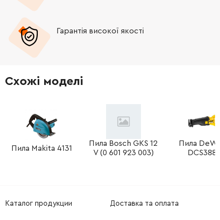
-
+
319831-9
692.00 Грн
Гарантія високої якості
-
+
263041-9
19.00 Грн
-
+
419627-9
21.00 Грн
Схожі моделі
-
+
458092-7
35.00 Грн
-
+
253932-2
9.00 Грн
-
+
265701-9
53.00 Грн
Пила Bosch GKS 12
Пила DeW
Пила Makita 4131
V (0 601 923 003)
DCS388
-
+
233376-2
9.00 Грн
-
+
265775-0
25.00 Грн
Каталог продукции
Доставка та оплата
-
+
419627-9
21.00 Грн