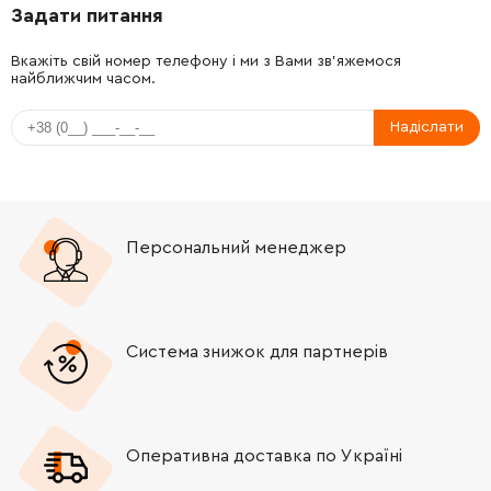
Задати питання
-
+
213026-5
5.00 Грн
Вкажіть свій номер телефону і ми з Вами зв'яжемося
найближчим часом.
-
+
319827-0
149.00 Грн
Надіслати
-
+
263041-9
19.00 Грн
-
+
419632-6
37.00 Грн
Персональний менеджер
-
+
911118-1
9.00 Грн
-
+
319830-1
810.00 Грн
Система знижок для партнерів
-
+
265776-8
57.00 Грн
-
+
252270-9
67.00 Грн
Оперативна доставка по Україні