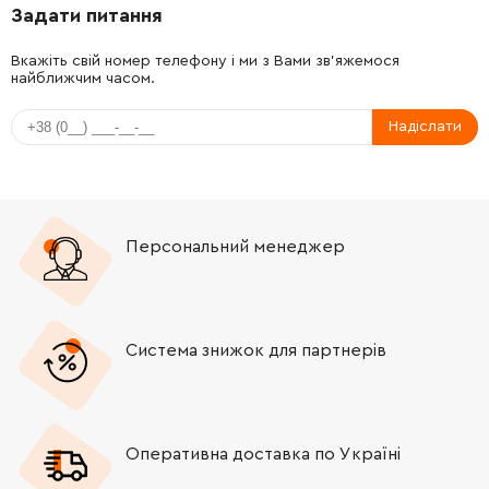
Задати питання
-
+
211290-2
255.00 Грн
Вкажіть свій номер телефону і ми з Вами зв'яжемося
найближчим часом.
-
+
EE80200582
27.00 Грн
Надіслати
-
+
EE73116493
5766.00 Грн
-
+
EE73113610
2339.00 Грн
Персональний менеджер
-
+
EE73116100
6247.00 Грн
-
+
EE80601133
3704.00 Грн
Система знижок для партнерів
-
+
EE80201252
12.00 Грн
-
+
EE83000053
41.00 Грн
Оперативна доставка по Україні