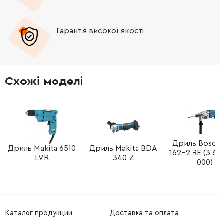
-
+
EE85000061
19.00 Грн
Гарантія високої якості
-
+
EE83000035
46.00 Грн
-
+
EE73116695
1488.00 Грн
Схожі моделі
Дриль Bosc
Дриль Makita 6510
Дриль Makita BDA
162-2 RE (3 6
LVR
340 Z
000)
Каталог продукции
Доставка та оплата