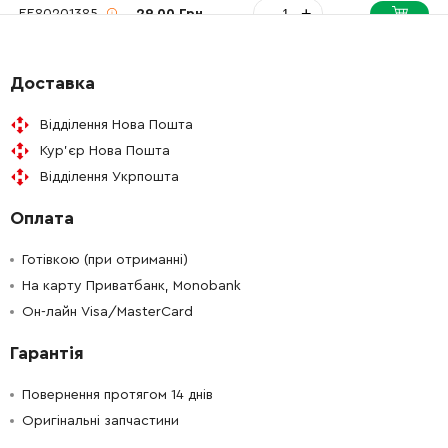
-
+
EE80201385
29.00 Грн
-
+
EE80900157
2021.00 Грн
Доставка
-
+
EE80201265
56.00 Грн
Відділення Нова Пошта
Кур'єр Нова Пошта
-
+
962116-8
25.00 Грн
Відділення Укрпошта
Оплата
-
+
211148-5
208.00 Грн
Готівкою (при отриманні)
-
+
EE73110125
597.00 Грн
На карту Приватбанк, Monobank
Он-лайн Visa/MasterCard
-
+
EE73110430
1855.00 Грн
Гарантія
-
+
EE80200504
27.00 Грн
Повернення протягом 14 днів
Оригінальні запчастини
-
+
EE73113400
4312.00 Грн