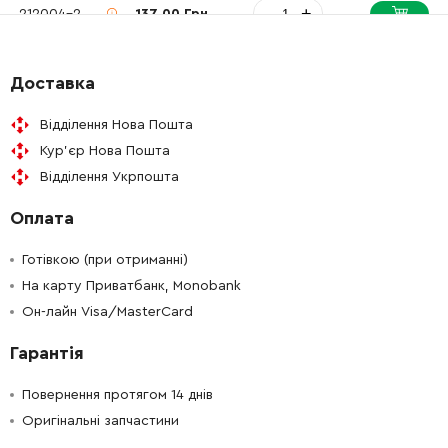
-
+
212004-2
137.00 Грн
-
+
253731-2
19.00 Грн
Доставка
-
+
221824-3
945.00 Грн
Відділення Нова Пошта
Кур'єр Нова Пошта
-
+
257538-8
97.00 Грн
Відділення Укрпошта
Оплата
-
+
221823-5
1061.00 Грн
Готівкою (при отриманні)
-
+
342482-3
287.00 Грн
На карту Приватбанк, Monobank
Он-лайн Visa/MasterCard
-
+
343286-6
9.00 Грн
Гарантія
-
+
911215-3
19.00 Грн
Повернення протягом 14 днів
Оригінальні запчастини
-
+
528715-2
2766.00 Грн