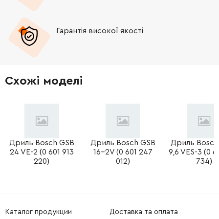
-
+
651600-5
278.00 Грн
Гарантія високої якості
-
+
911133-5
9.00 Грн
-
+
687031-2
12.00 Грн
Схожі моделі
-
+
682502-4
50.00 Грн
-
+
666066-6
348.00 Грн
Дриль Bosch GSB
Дриль Bosch GSB
Дриль Bosc
24 VE-2 (0 601 913
16-2V (0 601 247
9,6 VES-3 (0 6
220)
012)
734)
Каталог продукции
Доставка та оплата