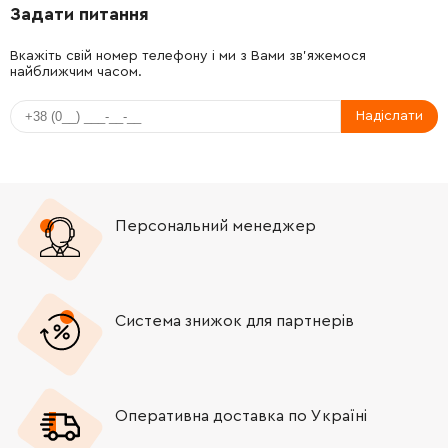
Задати питання
-
+
681613-2
12.00 Грн
Вкажіть свій номер телефону і ми з Вами зв'яжемося
найближчим часом.
-
+
263014-2
5.00 Грн
Надіслати
-
+
211031-6
93.00 Грн
-
+
253192-6
19.00 Грн
Персональний менеджер
-
+
645253-0
314.00 Грн
-
+
651232-8
211.00 Грн
Система знижок для партнерів
-
+
419468-3
248.00 Грн
-
+
911153-9
9.00 Грн
Оперативна доставка по Україні