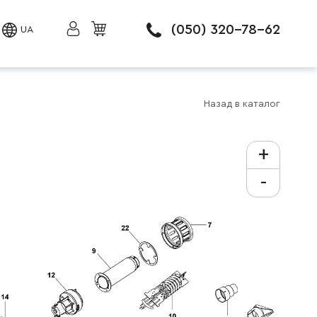
(050) 320-78-62
UA
Назад в каталог
+
-