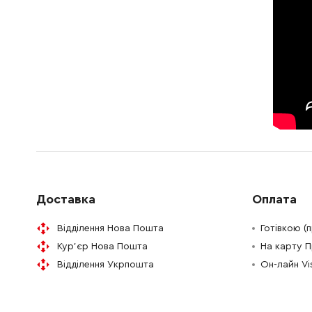
N035831
CORD CLAMP
46.56 Г
N035834
SCREW
46.56 Г
N035833
Гвинт
46.56 Г
Доставка
Оплата
Відділення Нова Пошта
Готівкою (
Кур'єр Нова Пошта
На карту 
Відділення Укрпошта
Он-лайн V