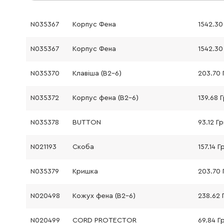
N035367
Корпус Фена
1542.30
N035367
Корпус Фена
1542.30
N035370
Клавіша (B2-6)
203.70 
N035372
Корпус фена (B2-6)
139.68 
N035378
BUTTON
93.12 Гр
N021193
Скоба
157.14 Г
N035379
Кришка
203.70 
N020498
Кожух фена (B2-6)
238.62 
N020499
CORD PROTECTOR
69.84 Г