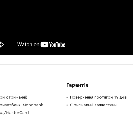
-
+
В кошик
рн
-
+
В кошик
рн
-
+
В кошик
рн
Гарантія
при отриманні)
Повернення протягом 14 днів
Приватбанк, Monobank
Оригінальні запчастини
isa/MasterCard