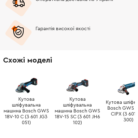
-
+
401678-05
203.70 Грн
Гарантія високої якості
-
+
403150-01
203.70 Грн
-
+
N145024
41.28 Грн
Схожі моделі
-
+
N116821
995.22 Грн
-
+
N419846
128.04 Грн
-
+
N036831
471.42 Грн
Кутова
Кутова
Кутова шліфм
шліфувальна
шліфувальна
Bosch GWS 1
машина Bosch GWS
машина Bosch GWS
-
+
606863-00
29.10 Грн
CIPX (3 601
18V-10 C (3 601 JG3
18V-15 SC (3 601 JH6
300)
051)
102)
-
+
N241543
995.22 Грн