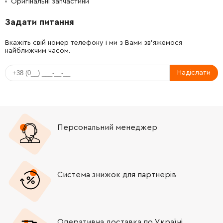
Оригінальні запчастини
-
+
N253999
471.42 Грн
Задати питання
-
+
N145819
552.90 Грн
Вкажіть свій номер телефону і ми з Вами зв'яжемося
найближчим часом.
-
+
N145819
552.90 Грн
Надіслати
-
+
N142099
29.10 Грн
-
+
N144788
116.40 Грн
Персональний менеджер
-
+
N104732
29.10 Грн
-
+
N135624
58.20 Грн
Система знижок для партнерів
-
+
N122893
640.20 Грн
-
+
604118-00
128.04 Грн
Оперативна доставка по Україні