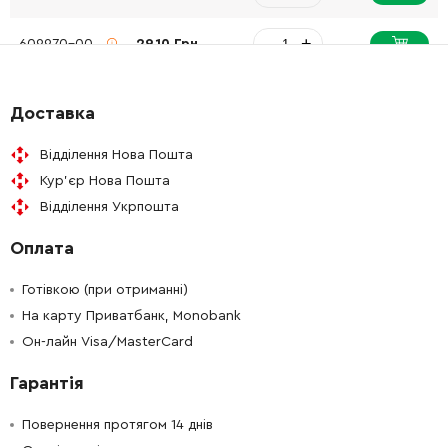
-
+
609970-00
29.10 Грн
-
+
N094853
69.84 Грн
Доставка
-
+
N094854
64.02 Грн
Відділення Нова Пошта
Кур'єр Нова Пошта
-
+
N106196
238.62 Грн
Відділення Укрпошта
Оплата
-
+
N111898
58.20 Грн
Готівкою (при отриманні)
-
+
N139735
46.56 Грн
На карту Приватбанк, Monobank
Он-лайн Visa/MasterCard
-
+
N435947
417.96 Грн
Гарантія
-
+
N110984
139.68 Грн
Повернення протягом 14 днів