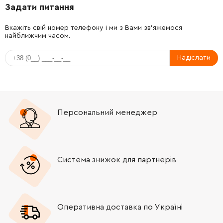
Задати питання
-
+
1614610015
121.64 Грн
Вкажіть свій номер телефону і ми з Вами зв'яжемося
найближчим часом.
-
+
2603490017
61.16 Грн
Надіслати
-
+
2603490017
61.16 Грн
-
+
2603490023
26.88 Грн
Немає в наявності
Персональний менеджер
-
+
160202508X
588.00 Грн
-
+
1613001009
106.18 Грн
Система знижок для партнерів
-
+
1600A001T4
0.00 Грн
Немає в наявності
-
+
2607225099
0.00 Грн
Немає в наявності
Оперативна доставка по Україні