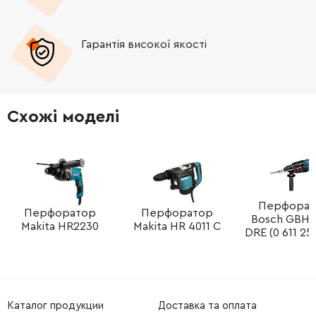
-
+
1617000A4W
1145.76 Грн
Гарантія високої якості
-
+
1617000473
4123.40 Грн
-
+
1617000890
4123.40 Грн
Схожі моделі
-
+
1617000890
4123.40 Грн
-
+
1609280425
511.40 Грн
-
+
1609280425
511.40 Грн
Перфорат
Перфоратор
Перфоратор
Bosch GBH 
Makita HR2230
Makita HR 4011 C
DRE (0 611 25
-
+
1617000889
1518.04 Грн
-
+
1607233209
5527.88 Грн
Каталог продукции
Доставка та оплата
-
+
160111A3H9
72.58 Грн