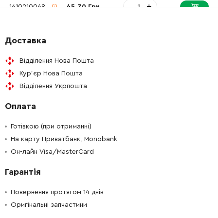
-
+
1610210068
45.70 Грн
-
+
1610190060
61.16 Грн
Доставка
-
+
160343000A
26.88 Грн
Відділення Нова Пошта
Кур'єр Нова Пошта
-
+
1610290043
61.16 Грн
Відділення Укрпошта
Оплата
-
+
1613435023
26.88 Грн
Готівкою (при отриманні)
-
+
1610290084
189.50 Грн
На карту Приватбанк, Monobank
Он-лайн Visa/MasterCard
-
+
1613231017
45.70 Грн
Гарантія
-
+
1613231017
45.70 Грн
Повернення протягом 14 днів
Оригінальні запчастини
-
+
1614601046
45.70 Грн