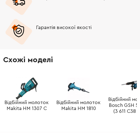
-
+
1616334000
979.78 Грн
-
+
1610290101
0.00 Грн
Немає в наявності
Гарантія високої якості
-
+
2916660023
150.52 Грн
-
+
1613465001
165.98 Грн
Схожі моделі
-
+
1615700058
0.00 Грн
Немає в наявності
-
+
1615132125
1884.28 Грн
Відбійний мо
Відбійний молоток
Відбійний молоток
Bosch GSH 5X
-
+
1603435036
45.70 Грн
Makita HM 1307 C
Makita HM 1810
(3 611 C38 
-
+
2916160010
84.68 Грн