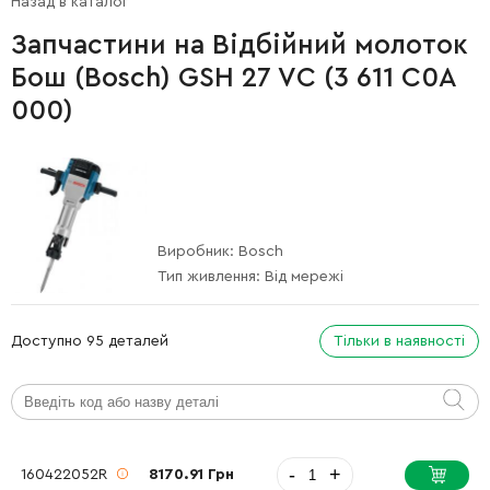
Назад в каталог
Запчастини на Відбійний молоток
Бош (Bosch) GSH 27 VC (3 611 C0A
000)
Виробник:
Bosch
Тип живлення:
Від мережі
Доступно 95 деталей
Тільки в наявності
-
+
160422052R
8170.91 Грн