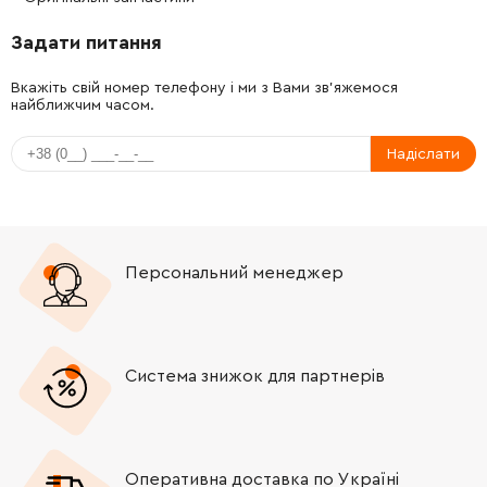
Задати питання
-
+
1617200124
1680.00 Грн
Вкажіть свій номер телефону і ми з Вами зв'яжемося
найближчим часом.
-
+
1615700057
0.00 Грн
Немає в наявності
Надіслати
-
+
1615700059
221.08 Грн
-
+
1612026153
150.52 Грн
Персональний менеджер
-
+
1615132124
1708.22 Грн
-
+
1616334000
979.78 Грн
Система знижок для партнерів
-
+
1613060005
2115.46 Грн
-
+
1616334000
979.78 Грн
Оперативна доставка по Україні