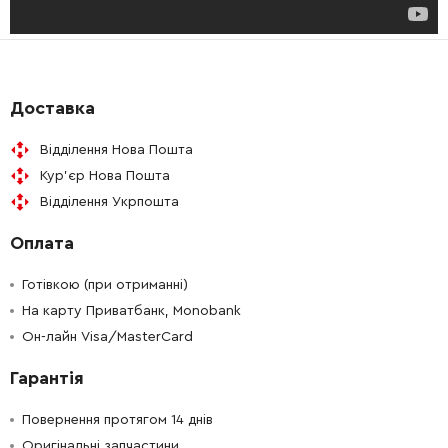
-
+
1610516017
588.00 Грн
-
+
3600421500
72.58 Грн
Доставка
-
+
1610703057
165.98 Грн
Відділення Нова Пошта
-
+
Кур'єр Нова Пошта
1615500417
0.00 Грн
Немає в наявності
Відділення Укрпошта
-
+
1615500414
3733.64 Грн
Оплата
-
+
1615500417
0.00 Грн
Немає в наявності
Готівкою (при отриманні)
На карту Приватбанк, Monobank
-
+
Он-лайн Visa/MasterCard
1610703055
292.32 Грн
Гарантія
-
+
1615500418
165.98 Грн
Повернення протягом 14 днів
-
+
1610210008
165.98 Грн
Оригінальні запчастини