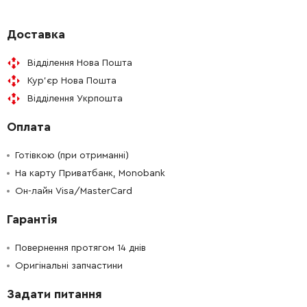
-
+
1616B10047
150.52 Грн
Доставка
Відділення Нова Пошта
-
+
1611098008
61.16 Грн
Кур'єр Нова Пошта
Відділення Укрпошта
-
+
1614611020
84.68 Грн
Оплата
-
+
1610502012
26.88 Грн
Готівкою (при отриманні)
-
+
На карту Приватбанк, Monobank
1610290104
106.18 Грн
Он-лайн Visa/MasterCard
-
+
1616B00086
61.16 Грн
Гарантія
-
+
1610210068
45.70 Грн
Повернення протягом 14 днів
Оригінальні запчастини
-
+
1610910063
165.98 Грн
Задати питання