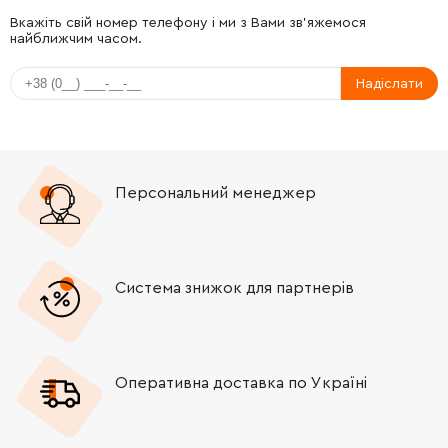
-
+
1619P10546
106.18 Грн
Вкажіть свій номер телефону і ми з Вами зв'яжемося
найближчим часом.
-
+
1610283036
221.08 Грн
Надіслати
-
+
1610101011
45.70 Грн
-
+
1610101011
45.70 Грн
Персональний менеджер
-
+
1604601027
26.88 Грн
-
+
1613435022
45.70 Грн
Система знижок для партнерів
-
+
1613435022
45.70 Грн
Оперативна доставка по Україні
-
+
1613435022
45.70 Грн
-
+
2603490024
45.70 Грн