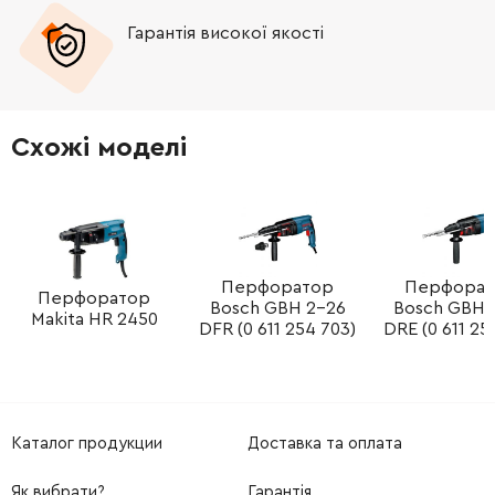
Гарантія високої якості
-
+
2603490024
45.70 Грн
-
+
2603490022
26.88 Грн
Схожі моделі
-
+
1613435023
26.88 Грн
-
+
1613435023
26.88 Грн
-
+
Перфоратор
Перфорат
1613435014
61.16 Грн
Перфоратор
Bosch GBH 2-26
Bosch GBH 
Makita HR 2450
DFR (0 611 254 703)
DRE (0 611 25
-
+
1613435014
61.16 Грн
-
+
1613435014
61.16 Грн
Каталог продукции
Доставка та оплата
-
+
1613435023
26.88 Грн
Як вибрати?
Гарантія