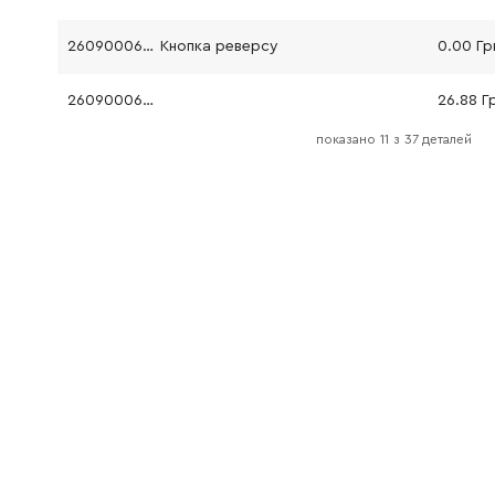
2609000637
Кнопка реверсу
0.00 Гр
2609000630
26.88 Г
показано
11
з
37 деталей
2609000684
61.16 Гр
2609000629
25.20 Г
2609000632
274.05 
2609000602
Циліндрична шестерня
0.00 Гр
2609000603
57.33 Г
2608572173
Патрон швидкозатискний
0.00 Гр
2604616006
Пружина стиснення
45.70 Г