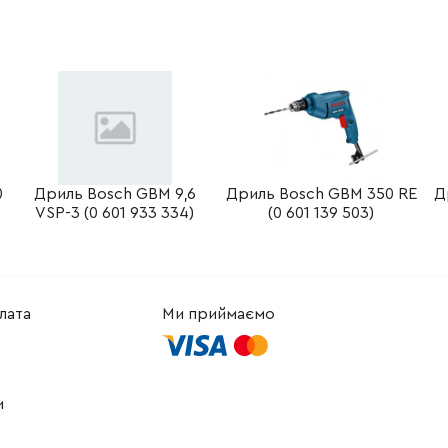
-
+
В кошик
рн
-
+
В кошик
Грн
-
+
В кошик
Грн
-
+
н
Немає в наявності
0
Дриль Bosch GBM 9,6
Дриль Bosch GBM 350 RE
Д
VSP-3 (0 601 933 334)
(0 601 139 503)
-
+
н
Немає в наявності
-
+
н
Немає в наявності
лата
Ми приймаємо
-
+
н
Немає в наявності
-
+
н
Немає в наявності
и
-
+
н
Немає в наявності