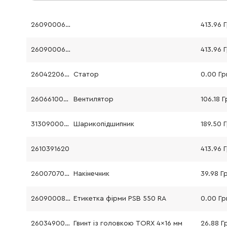
2609000625
413.96 
2609000625
413.96 
2604220601
Статор
0.00 Гр
2606610097
Вентилятор
106.18 Г
3130900020
Шарикопідшипник
189.50 
2610391620
413.96 
2600707066
Накінечник
39.98 Г
2609000864
Етикетка фірми PSB 550 RA
0.00 Гр
2603490022
Гвинт із головкою TORX 4x16 мм
26.88 Г