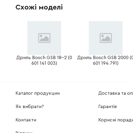
Схожі моделі
2610391290
Вугільні щітки (комплект)
81.45 Г
2609000771
588.00 
3130900020
Шарикопідшипник
189.50 
2604011315
Ротор 230-240V
0.00 Гр
Дриль Bosch GSB 18-2 (0
Дриль Bosch GSB 2000 (
601 141 003)
601 194 791)
2609001557
Щіточний тримач
0.00 Гр
2601901012
ПОДІЛЬНИЙ ДИСК
0.00 Гр
Каталог продукции
Доставка та оп
2605807107
Підшипниковий міст
0.00 Гр
Як вибрати?
Гарантія
2609000631
Замкова пружина
0.00 Гр
Контакти
Корисні порад
2609001005
Запорний клапан
0.00 Гр