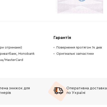
-
+
В кошик
н
-
+
В кошик
Грн
-
+
н
Немає в наявності
Гарантія
-
+
В кошик
рн
при отриманні)
Повернення протягом 14 днів
Приватбанк, Monobank
Оригінальні запчастини
-
+
В кошик
Грн
isa/MasterCard
-
+
н
Немає в наявності
-
+
н
Немає в наявності
тема знижок для
Оперативна доставка
-
+
В кошик
Грн
тнерів
по Україні
-
+
В кошик
рн