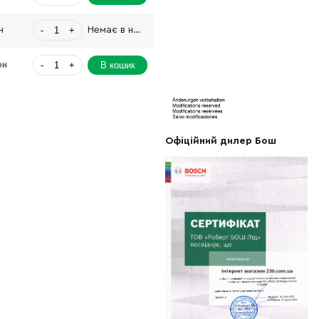
-
+
н
Немає в наявності
-
+
В кошик
рн
-
+
В кошик
н
-
+
В кошик
рн
Офіційний дилер Бош
-
+
В кошик
Грн
-
+
н
Немає в наявності
-
+
В кошик
рн
-
+
н
Немає в наявності
-
+
В кошик
рн