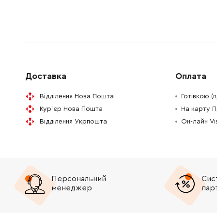
2607030115
61.16 Гр
2602025125
Додаткова рукоятка
292.32 
2609000636
Пилозбірник чорний
0.00 Гр
Доставка
Оплата
2605510217
26.88 Г
Відділення Нова Пошта
Готівкою (
Кур'єр Нова Пошта
На карту 
2605411902
165.98 
Відділення Укрпошта
Он-лайн V
2600206003
Фрикційне кільце
0.00 Гр
2605190920
Всмоктувальний модуль чорний
0.00 Гр
Персональний
Сис
1607000388
Кабель мережевий 2.65M2x1 мм
369.94 
менеджер
пар
2610391290
Вугільні щітки (комплект)
81.45 Г