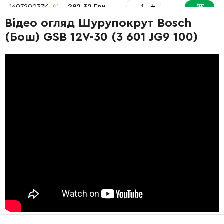
-
+
160720037K
292.32 Грн
Відео огляд Шурупокрут Bosch
(Бош) GSB 12V-30 (3 601 JG9 100)