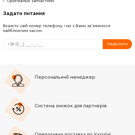
Оригінальні запчастини
-
+
2601115537
45.70 Грн
Задати питання
-
+
2609111584
106.18 Грн
Вкажіть свій номер телефону і ми з Вами зв'яжемося
найближчим часом.
-
+
2609110834
45.70 Грн
Надіслати
-
+
160202507X
667.96 Грн
Персональний менеджер
Система знижок для партнерів
Оперативна доставка по Україні