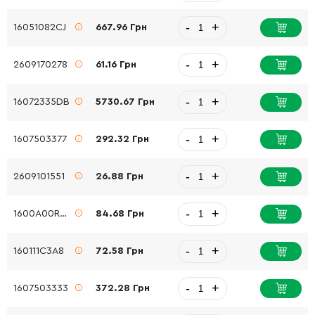
-
+
16051082CJ
667.96 Грн
-
+
2609170278
61.16 Грн
-
+
16072335DB
5730.67 Грн
-
+
1607503377
292.32 Грн
-
+
2609101551
26.88 Грн
-
+
1600A00RU9
84.68 Грн
-
+
160111C3A8
72.58 Грн
-
+
1607503333
372.28 Грн