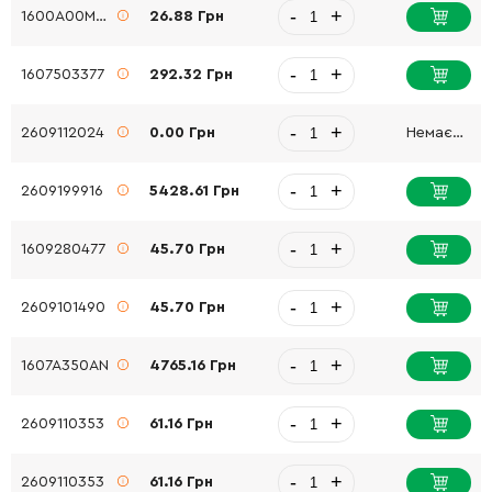
-
+
1600A00M53
26.88 Грн
-
+
1607503377
292.32 Грн
-
+
2609112024
0.00 Грн
Немає в наявності
-
+
2609199916
5428.61 Грн
-
+
1609280477
45.70 Грн
-
+
2609101490
45.70 Грн
-
+
1607A350AN
4765.16 Грн
-
+
2609110353
61.16 Грн
-
+
2609110353
61.16 Грн