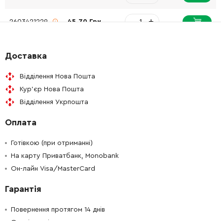
-
+
2603421229
45.70 Грн
-
+
2607225893
4765.16 Грн
Доставка
-
+
2609199748
61.16 Грн
Відділення Нова Пошта
Кур'єр Нова Пошта
-
+
1600A00XG0
3253.82 Грн
Відділення Укрпошта
Оплата
-
+
1609280820
165.98 Грн
Готівкою (при отриманні)
-
+
160111A75D
63.50 Грн
На карту Приватбанк, Monobank
Он-лайн Visa/MasterCard
-
+
2609101554
61.16 Грн
Гарантія
-
+
2609112036
26.88 Грн
Повернення протягом 14 днів