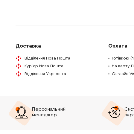
2607225321
Зарядний пристрій 230/10, 8-18В, 30 Min (EU)
0.00 Гр
2609199748
Патрон свердлильний
61.16 Гр
2609199942
Двигун
0.00 Гр
Доставка
Оплата
1609280821
Контактна колодка
165.98 
Відділення Нова Пошта
Готівкою (
Кур'єр Нова Пошта
На карту 
2609136621
Етикетка типу
72.58 Г
Відділення Укрпошта
Он-лайн V
2609101554
Повзунок вимикача
61.16 Гр
2609112036
Пружина вимикача
26.88 Г
Персональний
Сис
2601115537
45.70 Г
менеджер
пар
2609111584
Тримач приладу
106.18 Г