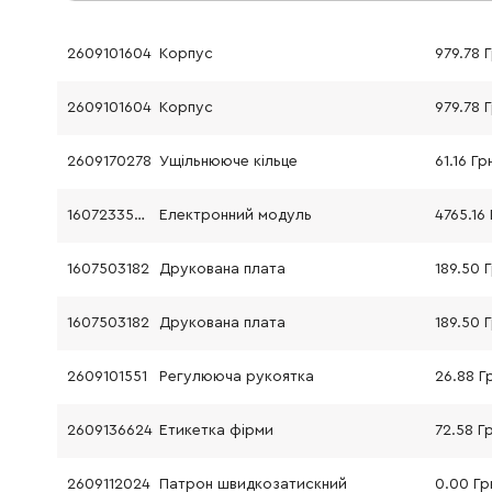
2609101604
Корпус
979.78 
2609101604
Корпус
979.78 
2609170278
Ущільнююче кільце
61.16 Гр
16072335AA
Електронний модуль
4765.16
1607503182
Друкована плата
189.50 
1607503182
Друкована плата
189.50 
2609101551
Регулююча рукоятка
26.88 Г
2609136624
Етикетка фірми
72.58 Г
2609112024
Патрон швидкозатискний
0.00 Гр