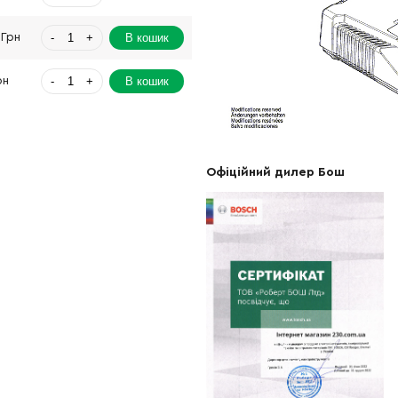
-
+
В кошик
 Грн
-
+
В кошик
рн
-
+
В кошик
рн
-
+
н
Немає в наявності
Офіційний дилер Бош
-
+
В кошик
н
-
+
В кошик
н
-
+
В кошик
рн
-
+
В кошик
рн
-
+
В кошик
Грн