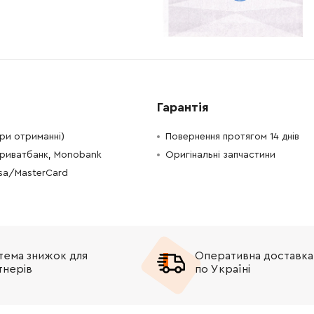
-
+
н
Немає в наявності
-
+
В кошик
н
-
+
н
Немає в наявності
Гарантія
-
+
В кошик
Грн
при отриманні)
Повернення протягом 14 днів
Приватбанк, Monobank
Оригінальні запчастини
-
+
В кошик
рн
isa/MasterCard
-
+
В кошик
н
-
+
В кошик
рн
тема знижок для
Оперативна доставка
-
+
В кошик
рн
тнерів
по Україні
-
+
В кошик
рн