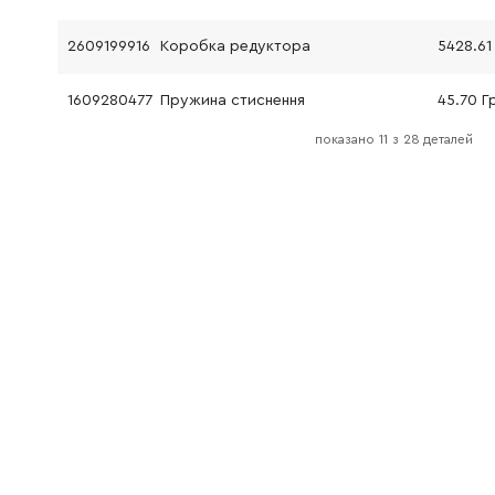
2609199916
Коробка редуктора
5428.61
1609280477
Пружина стиснення
45.70 Г
показано
11
з
28 деталей
2609101490
Лінза
45.70 Г
2607336813
Батарея акумуляторна (вставний блок) BBS-MR XL-pack 14.4В, Li.4 А·Ч
0.00 Гр
2609110353
Гвинт із головкою TORX
61.16 Гр
2609110353
Гвинт із головкою TORX
61.16 Гр
2609101581
Кольоровий затискач
45.70 Г
2603421229
Гвинт з потайною головкою M6x23 мм
45.70 Г
160202507X
Додаткова рукоятка
667.96 