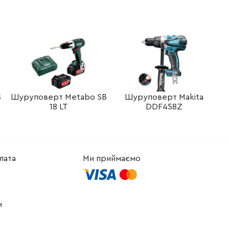
-
+
В кошик
рн
S
Шуруповерт Metabo SB
Шуруповерт Makita
18 LT
DDF458Z
лата
Ми приймаємо
и