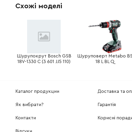
Схожі моделі
2609110834
Болт
45.70 Г
Шурупокрут Bosch GSB
Шуруповерт Metabo B
18V-1330 C (3 601 JJ5 110)
18 L BL Q
Каталог продукции
Доставка та оп
Як вибрати?
Гарантія
Контакти
Корисні порад
Відгуки