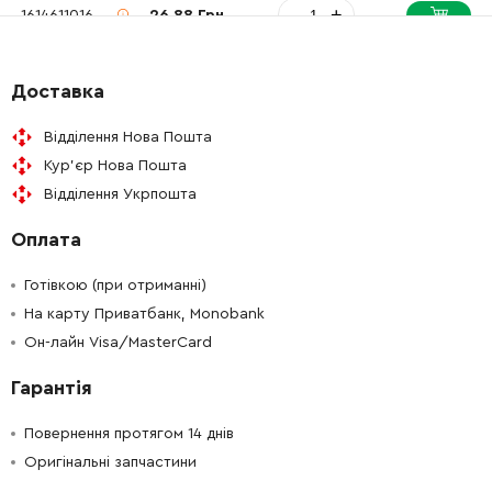
-
+
1614611016
26.88 Грн
-
+
1610250010
165.98 Грн
Доставка
-
+
1610290059
45.70 Грн
Відділення Нова Пошта
Кур'єр Нова Пошта
-
+
1610508039
165.98 Грн
Відділення Укрпошта
Оплата
-
+
1610508039
165.98 Грн
Готівкою (при отриманні)
-
+
1610499042
106.18 Грн
На карту Приватбанк, Monobank
Он-лайн Visa/MasterCard
-
+
1610314003
72.58 Грн
Гарантія
-
+
1615190087
61.16 Грн
Повернення протягом 14 днів
Оригінальні запчастини
-
+
1614601032
45.70 Грн