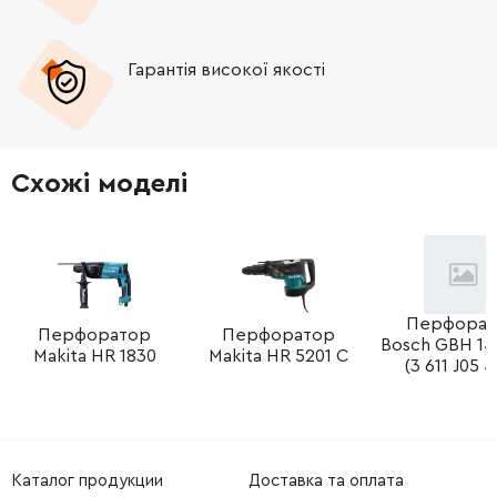
-
+
1614615003
106.18 Грн
Гарантія високої якості
-
+
1614601033
45.70 Грн
-
+
1614601036
45.70 Грн
Схожі моделі
-
+
1610913015
84.68 Грн
-
+
2603490023
26.88 Грн
Немає в наявності
-
+
2603490023
26.88 Грн
Немає в наявності
Перфорат
Перфоратор
Перфоратор
Bosch GBH 14,
Makita HR 1830
Makita HR 5201 C
(3 611 J05 
-
+
2603490023
26.88 Грн
Немає в наявності
-
+
1610209006
45.70 Грн
Каталог продукции
Доставка та оплата
-
+
1610209006
45.70 Грн