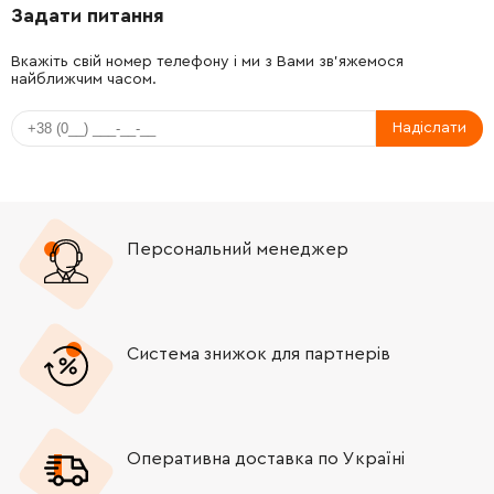
Задати питання
-
+
1610101608
61.16 Грн
Вкажіть свій номер телефону і ми з Вами зв'яжемося
найближчим часом.
-
+
1610210043
45.70 Грн
Надіслати
-
+
1614431025
72.58 Грн
-
+
1610026001
26.88 Грн
Персональний менеджер
-
+
160111A3H5
72.58 Грн
Система знижок для партнерів
Оперативна доставка по Україні