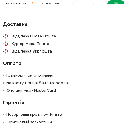
-
+
1614431025
72.58 Грн
-
+
2912401022
26.88 Грн
Доставка
-
+
2912401019
26.88 Грн
Відділення Нова Пошта
Кур'єр Нова Пошта
-
+
2912401006
26.88 Грн
Відділення Укрпошта
Оплата
-
+
2603410001
45.70 Грн
Готівкою (при отриманні)
-
+
2912401021
26.88 Грн
На карту Приватбанк, Monobank
Он-лайн Visa/MasterCard
-
+
1900900228
165.98 Грн
Гарантія
-
+
1610920012
0.00 Грн
Немає в наявності
Повернення протягом 14 днів
Оригінальні запчастини
-
+
1610101608
61.16 Грн