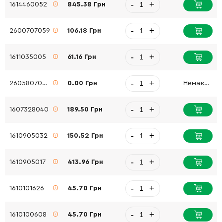
-
+
1614460052
845.38 Грн
-
+
2600707059
106.18 Грн
-
+
1611035005
61.16 Грн
-
+
2605807060
0.00 Грн
Немає в наявності
-
+
1607328040
189.50 Грн
-
+
1610905032
150.52 Грн
-
+
1610905017
413.96 Грн
-
+
1610101626
45.70 Грн
-
+
1610100608
45.70 Грн