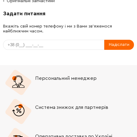
Оригінальні запчастини
-
+
1603410014
45.70 Грн
Задати питання
-
+
1603435042
45.70 Грн
Вкажіть свій номер телефону і ми з Вами зв'яжемося
найближчим часом.
-
+
1603435042
45.70 Грн
Надіслати
-
+
1603435042
45.70 Грн
-
+
1603435042
45.70 Грн
Персональний менеджер
-
+
2912401020
61.16 Грн
-
+
2910211019
26.88 Грн
Система знижок для партнерів
-
+
1601006011
72.58 Грн
-
+
2912401038
26.88 Грн
Оперативна доставка по Україні