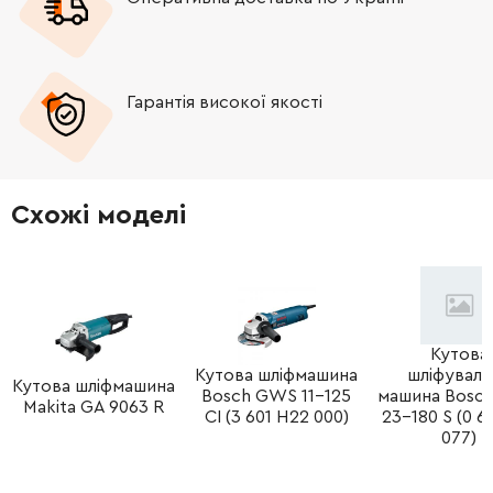
-
+
1602388035
45.70 Грн
Гарантія високої якості
-
+
1604010BC1
2757.22 Грн
-
+
1607000970
2032.97 Грн
Схожі моделі
-
+
1607000228
1260.85 Грн
-
+
160111A3H3
72.58 Грн
-
+
1607014171
332.61 Грн
Кутова
Кутова шліфмашина
шліфуваль
Кутова шліфмашина
Bosch GWS 11-125
машина Bosc
-
+
1600905011
165.98 Грн
Makita GA 9063 R
CI (3 601 H22 000)
23-180 S (0 6
077)
-
+
1604336048
221.08 Грн