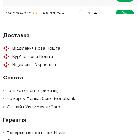
-
+
1600206020
45.70 Грн
-
+
1600206030
45.70 Грн
Доставка
-
+
1603300019
45.70 Грн
Відділення Нова Пошта
Кур'єр Нова Пошта
-
+
1605190068
26.88 Грн
Відділення Укрпошта
Оплата
-
+
1604503015
372.28 Грн
Готівкою (при отриманні)
-
+
1603435023
61.16 Грн
На карту Приватбанк, Monobank
Он-лайн Visa/MasterCard
-
+
1603435023
61.16 Грн
Гарантія
-
+
2912401038
26.88 Грн
Повернення протягом 14 днів