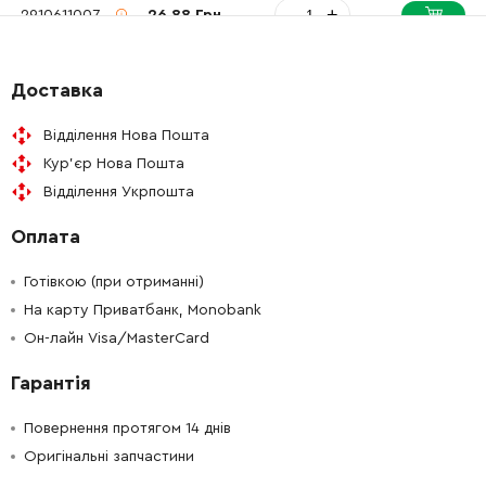
-
+
2910611007
26.88 Грн
-
+
2910611007
26.88 Грн
Доставка
-
+
2910611020
45.70 Грн
Відділення Нова Пошта
Кур'єр Нова Пошта
-
+
2910611007
26.88 Грн
Відділення Укрпошта
Оплата
-
+
160111A3H3
72.58 Грн
Готівкою (при отриманні)
На карту Приватбанк, Monobank
Он-лайн Visa/MasterCard
Гарантія
Повернення протягом 14 днів
Оригінальні запчастини