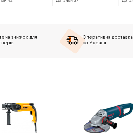
лей 42
Деталей 37
Детал
тема знижок для
Оперативна доставка
тнерів
по Україні