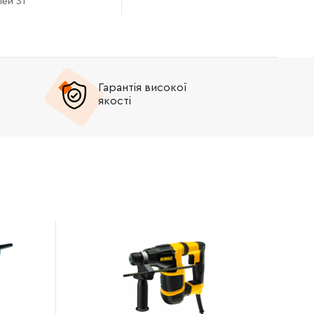
ей 31
Гарантія високої
якості