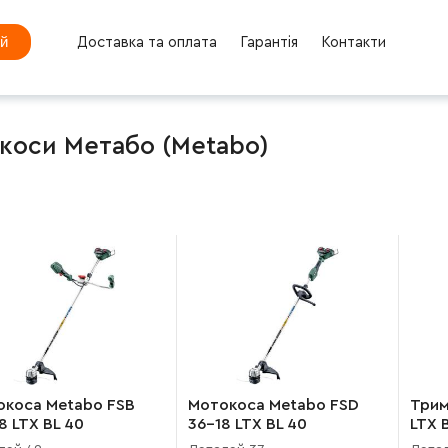
ей
Доставка та оплата
Гарантія
Контакти
коси Метабо (Metabo)
окоса Metabo FSB
Мотокоса Metabo FSD
Трим
8 LTX BL 40
36-18 LTX BL 40
LTX 