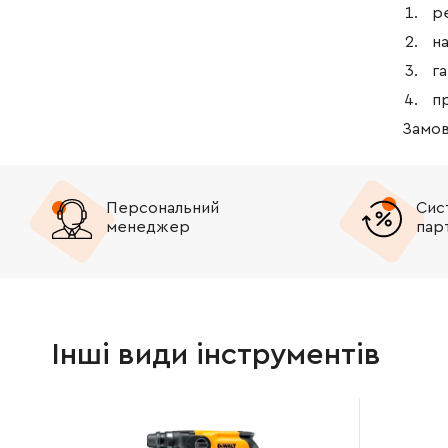
р
на
га
п
Замов
Персональний
Сис
менеджер
пар
Інші види інструментів