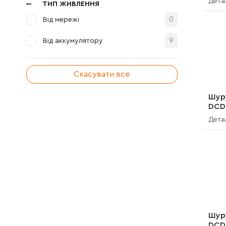
Дета
ТИП ЖИВЛЕННЯ
0
Від мережі
9
Від аккумулятору
Скасувати все
Шур
DCD
Дета
Шур
DCD