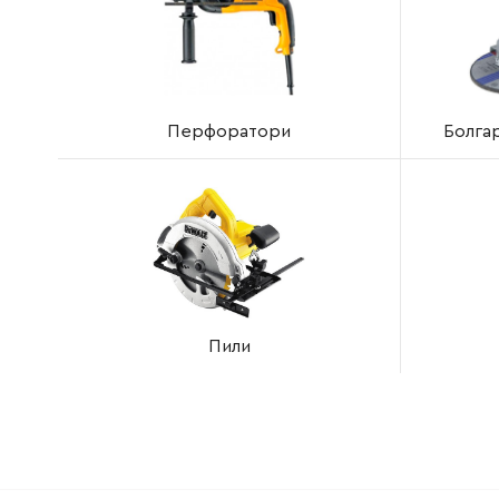
Перфоратори
Болгар
Пили