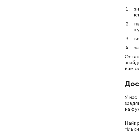
з
іс
п
к
в
за
Остан
знайд
вам о
Дос
У нас
завдя
на фу
Найкр
тільки