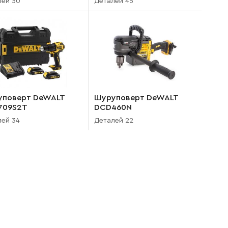
лей 50
Деталей 45
уповерт DeWALT
Шуруповерт DeWALT
709S2T
DCD460N
лей 34
Деталей 22