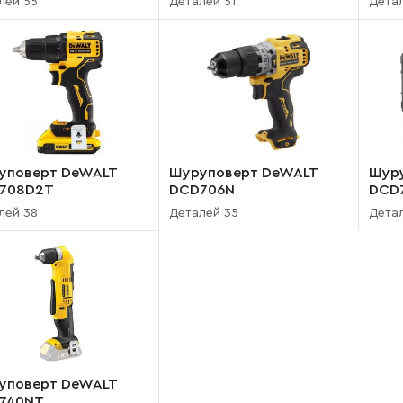
лей 55
Деталей 51
Дета
уповерт DeWALT
Шуруповерт DeWALT
Шур
708D2T
DCD706N
DCD
лей 38
Деталей 35
Дета
уповерт DeWALT
740NT