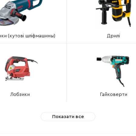
ки (кутові шліфмашины)
Дрилі
Лобзики
Гайковерти
Показати все