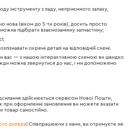
ходу інструменту з ладу, неприємного запаху,
о нова (віком до 5-ти років), досить просто
можна підібрати взаємозамінну запчастину;
і;
зпізнавати окремі деталі на відповідній схемі.
ити вас — з нашою інтерактивною схемою ви швидко
авжди можна звернутися до нас, і ми допоможемо
адсилання здійснюється сервісом Нової Пошти,
ж при оформленні замовлення ви можете вказати
и товар самостійно.
ного дилера
! Співпрацюючи з нами, ви отримуєте не