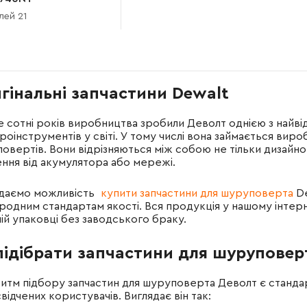
лей 21
гінальні запчастини Dewalt
е сотні років виробництва зробили Деволт однією з найві
роінструментів у світі. У тому числі вона займається в
овертів. Вони відрізняються між собою не тільки дизайно
ння від акумулятора або мережі.
даємо можливість
купити запчастини для шуруповерта
De
родним стандартам якості. Вся продукція у нашому інтерне
ній упаковці без заводського браку.
підібрати запчастини для шуруповер
итм підбору запчастин для шуруповерта Деволт є стандарт
відчених користувачів. Виглядає він так: