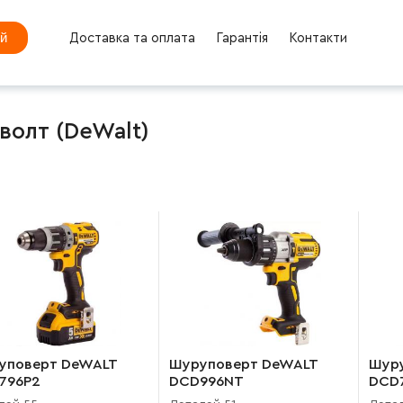
ей
Доставка та оплата
Гарантія
Контакти
волт (DeWalt)
уповерт DeWALT
Шуруповерт DeWALT
Шур
796P2
DCD996NT
DCD