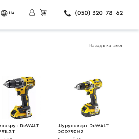
(050) 320-78-62
UA
Назад в каталог
упокрут DeWALT
Шуруповерт DeWALT
791L2T
DCD790M2