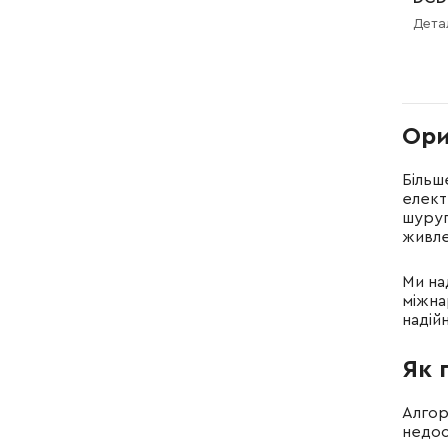
Дета
Ори
Більш
елект
шуруп
живле
Ми на
міжна
надій
Як 
Алгор
недос