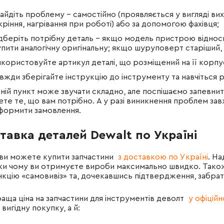
найдіть проблему - самостійно (проявляється у вигляді ви
кріння, нагрівання при роботі) або за допомогою фахівця;
ідберіть потрібну деталь - якщо модель пристрою відносн
упити аналогічну оригінальну; якщо шуруповерт старіший, 
икористовуйте артикул деталі, що розміщений на її корпус
вжди зберігайте інструкцію до інструменту та навчіться ро
ній пункт може звучати складно, але поспішаємо запевн
ете те, що вам потрібно. А у разі виникнення проблем з
формити замовлення.
тавка деталей Dewalt по Україні
 ви можете купити запчастини
з доставкою по Україні
. Н
ки чому ви отримуєте вироби максимально швидко. Тако
нкцію «самовивіз» та, дочекавшись підтвердження, забрат
аща ціна на запчастини для інструментів деволт
у офіцій
 вигідну покупку, а й: