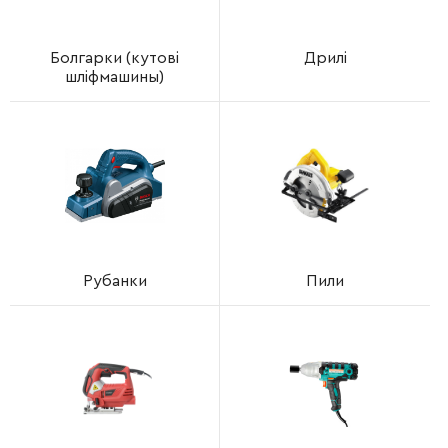
Болгарки (кутові
Дрилі
шліфмашины)
Рубанки
Пили