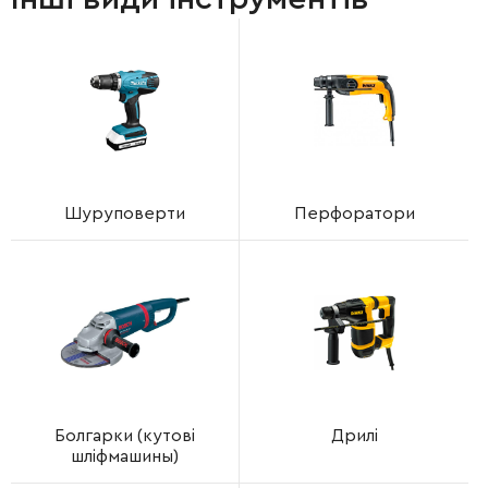
Шуруповерти
Перфоратори
Болгарки (кутові
Дрилі
шліфмашины)