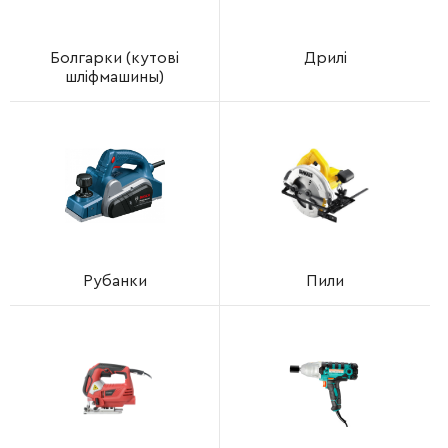
Болгарки (кутові
Дрилі
шліфмашины)
Рубанки
Пили