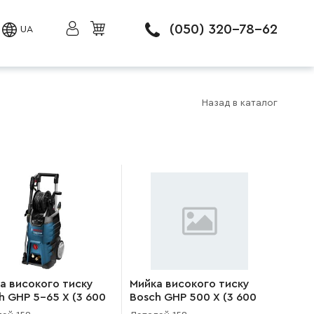
(050) 320-78-62
UA
Назад в каталог
а високого тиску
Мийка високого тиску
h GHP 5-65 X (3 600
Bosch GHP 500 X (3 600
600)
J10 900)