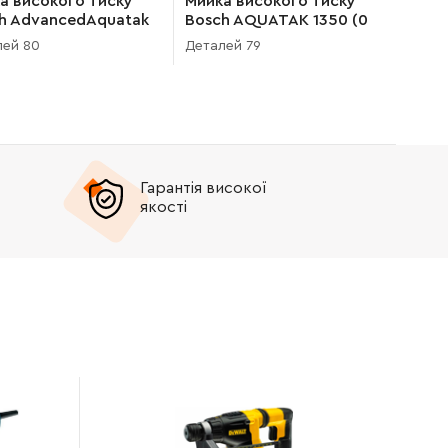
а високого тиску
Мийка високого тиску
h AdvancedAquatak
Bosch AQUATAK 1350 (0
(3 600 HA7 700)
600 874 103)
лей 80
Деталей 79
Гарантія високої
якості