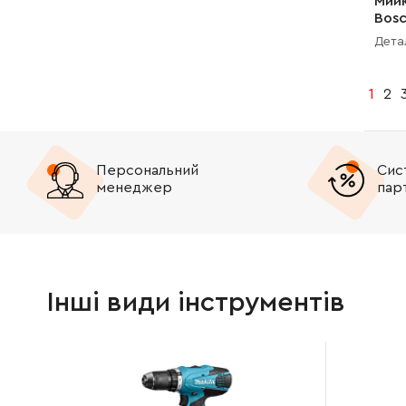
Мийк
Bosc
806 
Дета
1
2
Персональний
Сис
менеджер
пар
Інші види інструментів