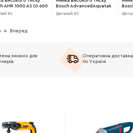
а високого тиску
Мийка високого тиску
Мийк
h AHR 1000 AS (0 600
Bosch AdvancedAquatak
Bosc
003)
160 (3 600 HA7 800)
150 
лей 84
Деталей 83
Дета
3
4
Вперед
тема знижок для
Оперативна доставка
тнерів
по Україні