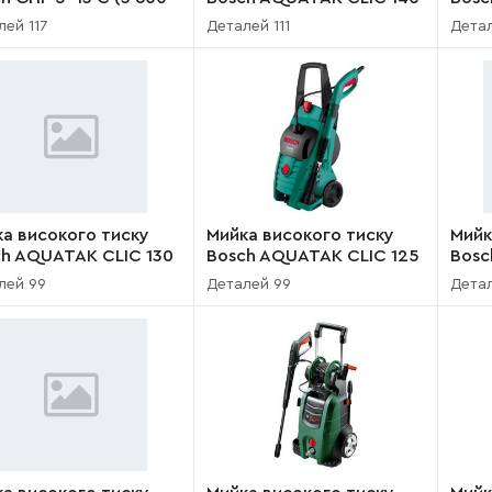
000)
(3 600 H79 300)
(3 6
лей 117
Деталей 111
Детал
а високого тиску
Мийка високого тиску
Мийк
ch AQUATAK CLIC 130
Bosch AQUATAK CLIC 125
Bosc
00 H79 130)
(3 600 H79 000)
600 
лей 99
Деталей 99
Дета