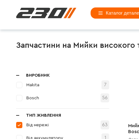
Каталог детал
Запчастини на Мийки високого 
ВИРОБНИК
7
Makita
56
Bosch
ТИП ЖИВЛЕННЯ
63
Від мережі
Мийк
Bosc
J10 
1
Від аккумулятору