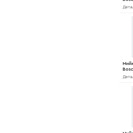
J10 
Дета
Мийк
Bos
(3 6
Дета