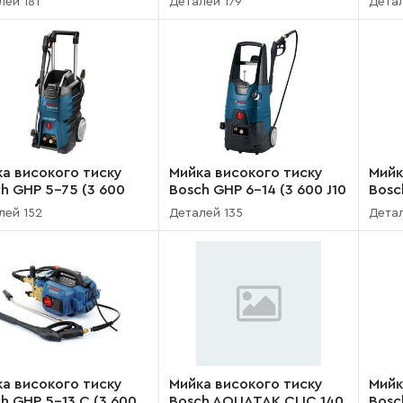
лей 181
Деталей 179
Детал
а високого тиску
Мийка високого тиску
Мийк
h GHP 5-75 (3 600
Bosch GHP 6-14 (3 600 J10
Bosc
700)
200)
J10 
лей 152
Деталей 135
Детал
а високого тиску
Мийка високого тиску
Мийк
h GHP 5-13 C (3 600
Bosch AQUATAK CLIC 140
Bosc