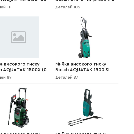
00 H79 200)
100)
ей 111
Деталей 106
а високого тиску
Мийка високого тиску
h AQUATAK 1500X (0
Bosch AQUATAK 1500 SI
875 103)
(0 600 875 003)
лей 89
Деталей 87