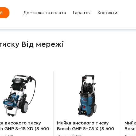
ей
Доставка та оплата
Гарантія
Контакти
тиску Від мережі
а високого тиску
Мийка високого тиску
Мийк
h GHP 8-15 XD (3 600
Bosch GHP 5-75 X (3 600
Bosc
300)
J10 800)
J10 