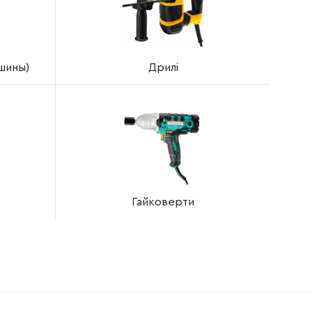
ашины)
Дрилі
Гайковерти