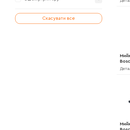
Дета
Скасувати все
Мийк
Bosc
J10 
Дета
Мийк
Bosc