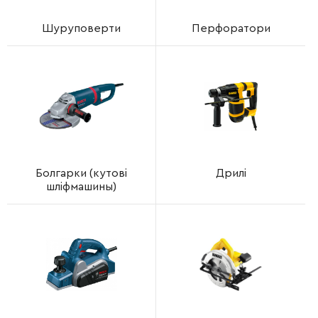
Шуруповерти
Перфоратори
Болгарки (кутові
Дрилі
шліфмашины)