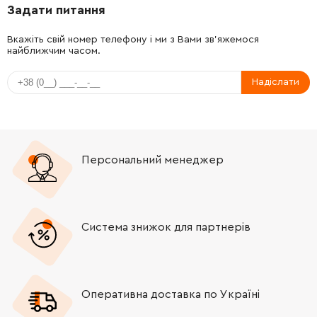
Задати питання
-
+
450821-4
22.00 Грн
Вкажіть свій номер телефону і ми з Вами зв'яжемося
найближчим часом.
-
+
911213-7
9.00 Грн
Надіслати
-
+
896038-9
16.00 Грн
-
+
962065-9
19.00 Грн
Персональний менеджер
-
+
267047-9
19.00 Грн
-
+
451524-3
19.00 Грн
Система знижок для партнерів
-
+
231416-0
44.00 Грн
-
+
251447-3
25.00 Грн
Оперативна доставка по Україні