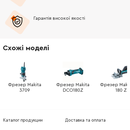
-
+
265587-1
19.00 Грн
Гарантія високої якості
-
+
265586-3
19.00 Грн
-
+
265587-1
19.00 Грн
Схожі моделі
-
+
135264-8
157.00 Грн
-
+
216022-2
9.00 Грн
-
+
231419-4
41.00 Грн
Фрезер Makita
Фрезер Makita
Фрезер Makit
3709
DCO180Z
180 Z
-
+
256651-9
52.00 Грн
-
+
231417-8
15.00 Грн
Каталог продукции
Доставка та оплата
-
+
265761-1
12.00 Грн