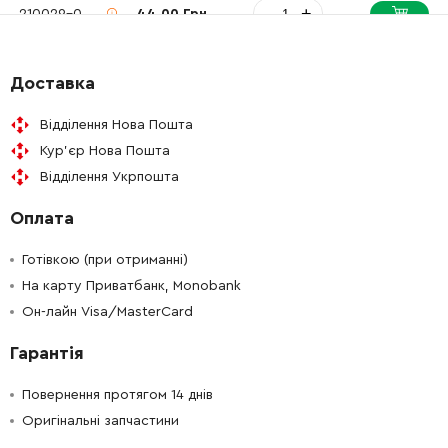
-
+
210029-0
44.00 Грн
-
+
510205-9
1835.00 Грн
Доставка
-
+
240123-4
131.00 Грн
Відділення Нова Пошта
Кур'єр Нова Пошта
-
+
267114-0
19.00 Грн
Відділення Укрпошта
Оплата
-
+
211285-5
131.00 Грн
Готівкою (при отриманні)
-
+
187202-6
1628.00 Грн
На карту Приватбанк, Monobank
Он-лайн Visa/MasterCard
-
+
233110-0
9.00 Грн
Гарантія
-
+
941202-8
9.00 Грн
Повернення протягом 14 днів
Оригінальні запчастини
-
+
266920-0
57.00 Грн