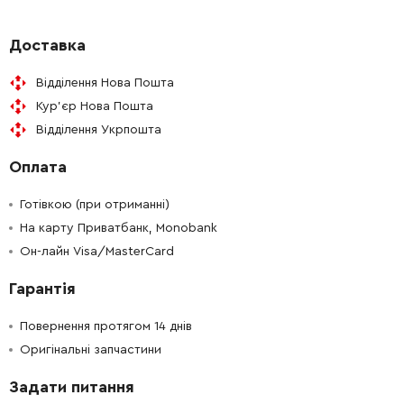
-
+
450024-0
288.00 Грн
Доставка
Відділення Нова Пошта
-
+
213656-2
19.00 Грн
Кур'єр Нова Пошта
Відділення Укрпошта
-
+
450031-3
52.00 Грн
Оплата
-
+
165465-4
835.00 Грн
Готівкою (при отриманні)
-
+
На карту Приватбанк, Monobank
450032-1
42.00 Грн
Он-лайн Visa/MasterCard
-
+
424024-6
194.00 Грн
Гарантія
-
+
324800-7
794.00 Грн
Повернення протягом 14 днів
Оригінальні запчастини
-
+
331599-7
365.00 Грн
Задати питання