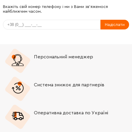
-
+
234024-6
81.00 Грн
Вкажіть свій номер телефону і ми з Вами зв'яжемося
найближчим часом.
-
+
227526-9
1678.00 Грн
Надіслати
-
+
324804-9
248.00 Грн
-
+
213981-1
76.00 Грн
Персональний менеджер
-
+
324803-1
2956.00 Грн
-
+
233956-4
26.00 Грн
Система знижок для партнерів
-
+
213460-9
21.00 Грн
Оперативна доставка по Україні
-
+
257283-5
141.00 Грн
-
+
233955-6
19.00 Грн