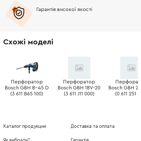
Гарантія високої якості
-
+
331598-9
91.00 Грн
-
+
450025-8
259.00 Грн
Схожі моделі
-
+
213407-3
19.00 Грн
-
+
450026-6
169.00 Грн
-
+
Перфоратор
Перфоратор
Перфорат
213981-1
76.00 Грн
Bosch GBH 8-45 D
Bosch GBH 18V-20
Bosch GBH 2-
(3 611 B65 100)
(3 611 J11 000)
(0 611 251 7
-
+
213030-4
9.00 Грн
-
+
318169-9
441.00 Грн
Каталог продукции
Доставка та оплата
-
+
213118-0
9.00 Грн
Як вибрати?
Гарантія