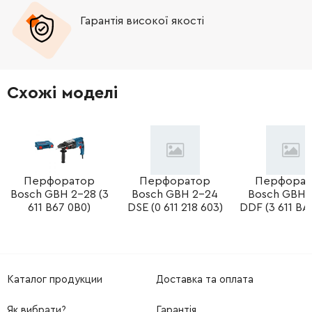
Гарантія високої якості
-
+
310345-1
382.00 Грн
-
+
346036-8
19.00 Грн
Схожі моделі
-
+
324215-8
65.00 Грн
-
+
234098-7
9.00 Грн
-
+
Перфоратор
Перфоратор
Перфорат
211012-0
114.00 Грн
Bosch GBH 2-28 (3
Bosch GBH 2-24
Bosch GBH 
611 B67 0B0)
DSE (0 611 218 603)
DDF (3 611 BA
-
+
257336-0
9.00 Грн
-
+
253186-1
19.00 Грн
Каталог продукции
Доставка та оплата
-
+
233360-7
9.00 Грн
Як вибрати?
Гарантія