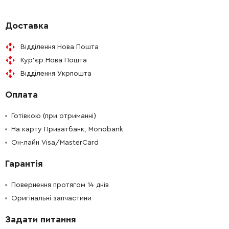
-
+
313149-0
0.00 Грн
Немає в наявності
Доставка
Відділення Нова Пошта
-
+
227360-7
221.00 Грн
Кур'єр Нова Пошта
Відділення Укрпошта
-
+
268226-2
67.00 Грн
Оплата
-
+
267414-8
28.00 Грн
Готівкою (при отриманні)
-
+
На карту Приватбанк, Monobank
234148-8
53.00 Грн
Он-лайн Visa/MasterCard
-
+
267153-0
19.00 Грн
Гарантія
-
+
257932-4
93.00 Грн
Повернення протягом 14 днів
Оригінальні запчастини
-
+
267153-0
19.00 Грн
Задати питання