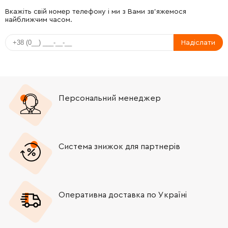
-
+
325782-6
92.00 Грн
Вкажіть свій номер телефону і ми з Вами зв'яжемося
найближчим часом.
-
+
325789-2
53.00 Грн
Надіслати
-
+
325794-9
45.00 Грн
-
+
424267-0
40.00 Грн
Персональний менеджер
-
+
325798-1
92.00 Грн
-
+
213073-6
31.00 Грн
Система знижок для партнерів
-
+
233979-2
9.00 Грн
Оперативна доставка по Україні
-
+
325784-2
139.00 Грн
-
+
213258-4
67.00 Грн