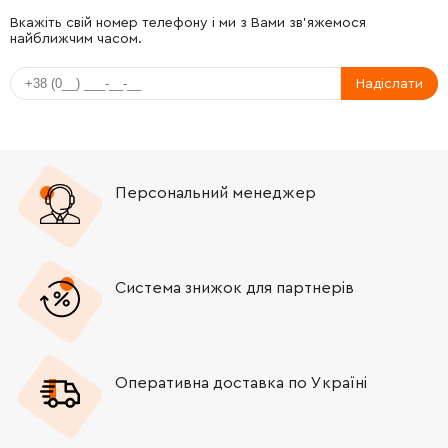
-
+
324215-8
65.00 Грн
Вкажіть свій номер телефону і ми з Вами зв'яжемося
найближчим часом.
-
+
267104-3
21.00 Грн
Надіслати
-
+
213727-5
52.00 Грн
-
+
211012-0
114.00 Грн
Персональний менеджер
-
+
961003-8
9.00 Грн
-
+
233343-7
19.00 Грн
Система знижок для партнерів
-
+
331992-5
240.00 Грн
Оперативна доставка по Україні
-
+
324668-1
451.00 Грн
-
+
219014-0
644.00 Грн