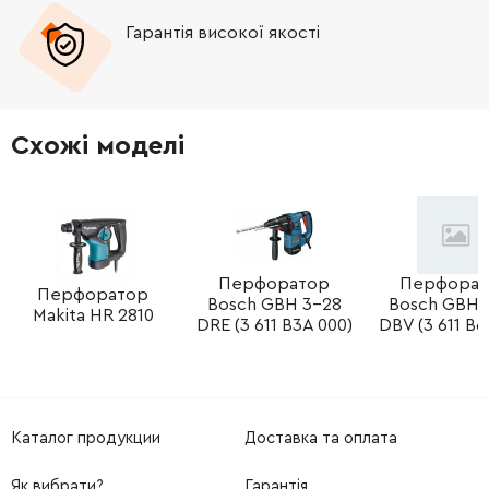
Гарантія високої якості
-
+
226656-3
204.00 Грн
-
+
266273-7
19.00 Грн
Схожі моделі
-
+
345179-3
21.00 Грн
-
+
267234-0
19.00 Грн
-
+
Перфоратор
Перфорат
211032-4
58.00 Грн
Перфоратор
Bosch GBH 3-28
Bosch GBH 
Makita HR 2810
DRE (3 611 B3A 000)
DBV (3 611 B6
-
+
324212-4
57.00 Грн
-
+
961011-9
9.00 Грн
Каталог продукции
Доставка та оплата
-
+
233342-9
19.00 Грн
Як вибрати?
Гарантія