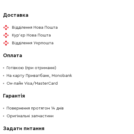
-
+
421955-0
41.00 Грн
Доставка
Відділення Нова Пошта
-
+
324216-6
160.00 Грн
Кур'єр Нова Пошта
Відділення Укрпошта
-
+
213073-6
31.00 Грн
Оплата
-
+
233917-4
10.00 Грн
Готівкою (при отриманні)
-
+
На карту Приватбанк, Monobank
324733-6
111.00 Грн
Он-лайн Visa/MasterCard
-
+
213227-5
41.00 Грн
Гарантія
-
+
318132-2
400.00 Грн
Повернення протягом 14 днів
Оригінальні запчастини
-
+
267104-3
21.00 Грн
Задати питання