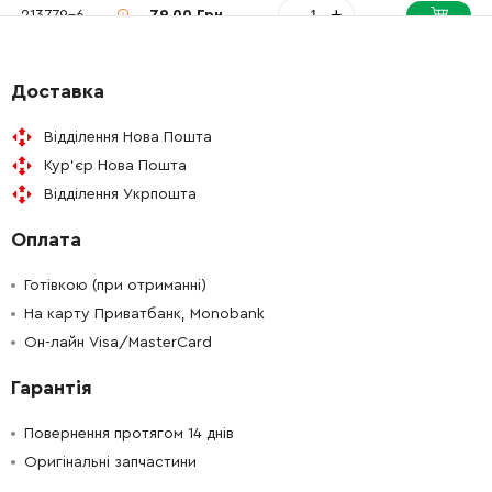
-
+
213779-6
79.00 Грн
-
+
231989-3
32.00 Грн
Доставка
-
+
257353-0
97.00 Грн
Відділення Нова Пошта
Кур'єр Нова Пошта
-
+
267477-4
60.00 Грн
Відділення Укрпошта
Оплата
-
+
262171-3
169.00 Грн
Готівкою (при отриманні)
-
+
267477-4
60.00 Грн
На карту Приватбанк, Monobank
Он-лайн Visa/MasterCard
-
+
268308-0
35.00 Грн
Гарантія
-
+
326362-1
7840.00 Грн
Повернення протягом 14 днів
Оригінальні запчастини
-
+
213394-6
19.00 Грн