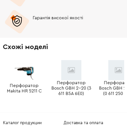
-
+
213781-9
183.00 Грн
Гарантія високої якості
-
+
234318-9
39.00 Грн
-
+
256548-2
21.00 Грн
Схожі моделі
-
+
454779-9
229.00 Грн
-
+
346749-1
171.00 Грн
-
+
313272-1
731.00 Грн
Перфоратор
Перфорат
Перфоратор
Bosch GBH 2-20 (3
Bosch GBH 2
Makita HR 5211 C
611 B5A 6E0)
(0 611 250 
-
+
257994-2
61.00 Грн
-
+
257355-6
82.00 Грн
Каталог продукции
Доставка та оплата
-
+
267478-2
82.00 Грн