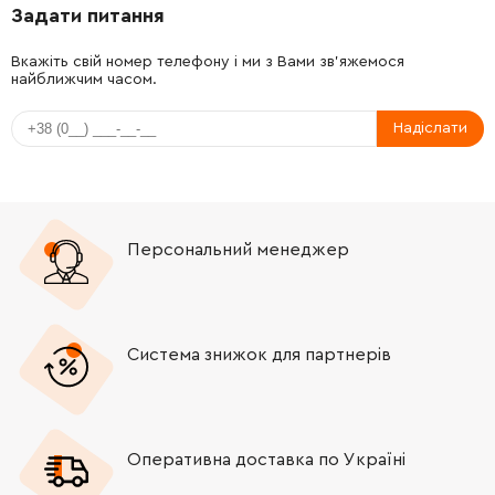
Задати питання
-
+
213431-6
481.00 Грн
Вкажіть свій номер телефону і ми з Вами зв'яжемося
найближчим часом.
-
+
136413-0
2266.00 Грн
Надіслати
-
+
324756-4
327.00 Грн
-
+
424000-0
170.00 Грн
Персональний менеджер
-
+
327734-3
199.00 Грн
-
+
213783-5
82.00 Грн
Система знижок для партнерів
-
+
413263-3
294.00 Грн
-
+
327731-9
319.00 Грн
Оперативна доставка по Україні