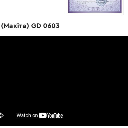
-
+
В кошик
н
(Макіта) GD 0603