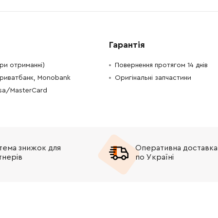
Гарантія
при отриманні)
Повернення протягом 14 днів
Приватбанк, Monobank
Оригінальні запчастини
isa/MasterCard
тема знижок для
Оперативна доставка
тнерів
по Україні