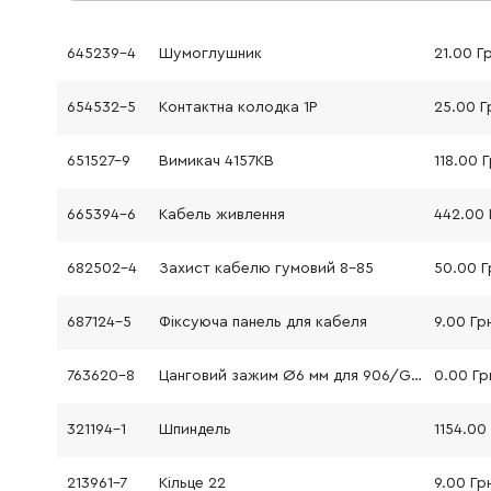
645239-4
Шумоглушник
21.00 Г
654532-5
Контактна колодка 1P
25.00 Г
651527-9
Вимикач 4157KB
118.00 
665394-6
Кабель живлення
442.00 
682502-4
Захист кабелю гумовий 8-85
50.00 Г
687124-5
Фіксуюча панель для кабеля
9.00 Гр
763620-8
Цанговий зажим Ø6 мм для 906/GD601
0.00 Гр
321194-1
Шпиндель
1154.00
213961-7
Кільце 22
9.00 Гр