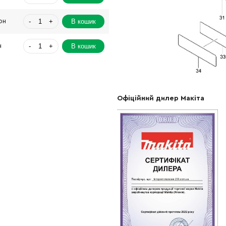
-
+
В кошик
рн
-
+
В кошик
н
-
+
В кошик
рн
-
+
В кошик
Грн
Офіційний дилер Макіта
-
+
В кошик
рн
-
+
В кошик
н
-
+
В кошик
рн
-
+
В кошик
рн
-
+
В кошик
рн