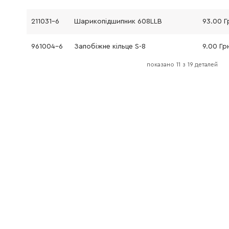
211031-6
Шарикопідшипник 608LLB
93.00 Г
961004-6
Запобіжне кільце S-8
9.00 Гр
показано
11
з
19 деталей
211166-3
Підшипник
57.00 Г
421479-6
Гумове кільце 19
139.00 
456337-7
Муфта
32.00 Г
643566-3
Щіткотримач 5X8
9.00 Гр
191627-8
Вугільні щітки (комплект 2 шт.) CB-64
90.00 Г
211031-6
Шарикопідшипник 608LLB
93.00 Г
210025-8
Шарикопідшипник 627LLB
96.00 Г