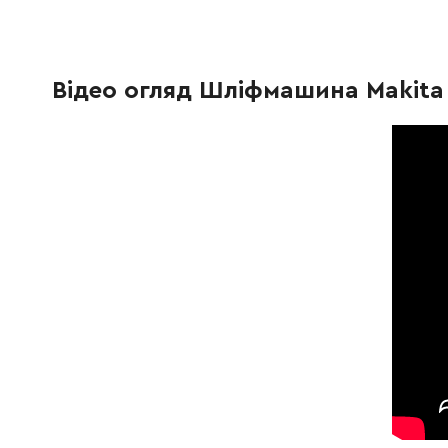
266429-2
Гвинт PT 3*16
5.00 Гр
Відео огляд Шліфмашина Makita 