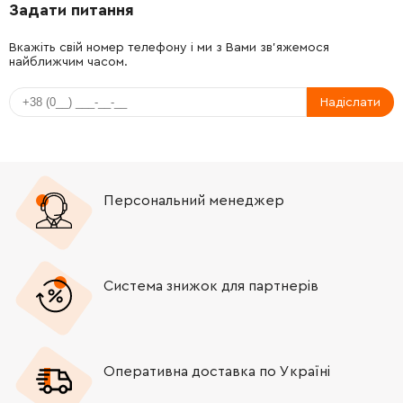
Задати питання
-
+
213720-9
21.00 Грн
Вкажіть свій номер телефону і ми з Вами зв'яжемося
найближчим часом.
-
+
922221-3
19.00 Грн
Надіслати
-
+
318523-7
287.00 Грн
-
+
140224-7
282.00 Грн
Персональний менеджер
-
+
122891-0
750.00 Грн
-
+
224415-9
0.00 Грн
Система знижок для партнерів
-
+
224543-0
0.00 Грн
Оперативна доставка по Україні