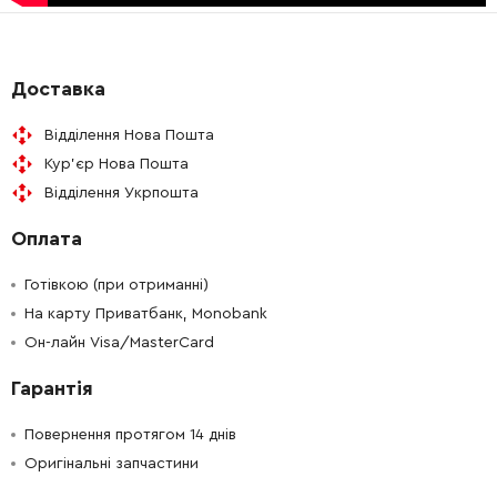
-
+
213026-5
5.00 Грн
-
+
256516-5
25.00 Грн
Доставка
Відділення Нова Пошта
-
+
263002-9
9.00 Грн
Кур'єр Нова Пошта
Відділення Укрпошта
-
+
210029-0
44.00 Грн
Оплата
-
+
233925-5
9.00 Грн
Готівкою (при отриманні)
-
+
На карту Приватбанк, Monobank
227561-7
560.00 Грн
Он-лайн Visa/MasterCard
-
+
285851-4
19.00 Грн
Гарантія
-
+
911128-8
9.00 Грн
Повернення протягом 14 днів
Оригінальні запчастини
-
+
211241-5
94.00 Грн