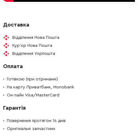
-
+
188845-7
1043.00 Грн
-
+
266385-6
9.00 Грн
Доставка
Відділення Нова Пошта
-
+
687169-3
19.00 Грн
Кур'єр Нова Пошта
Відділення Укрпошта
-
+
665383-1
353.00 Грн
Оплата
-
+
682560-0
87.00 Грн
Готівкою (при отриманні)
-
+
На карту Приватбанк, Monobank
188845-7
1043.00 Грн
Он-лайн Visa/MasterCard
-
+
213062-1
19.00 Грн
Гарантія
-
+
256491-5
39.00 Грн
Повернення протягом 14 днів
Оригінальні запчастини
-
+
263002-9
9.00 Грн