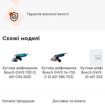
-
+
267167-9
15.00 Грн
Гарантія високої якості
-
+
211278-2
194.00 Грн
-
+
213760-7
41.00 Грн
Схожі моделі
-
+
318377-2
283.00 Грн
-
+
265541-5
12.00 Грн
-
+
Кутова шліфмашина
Кутова шліфмашина
Кутова шліфм
154777-0
399.00 Грн
Bosch GWS 700 (3
Bosch GWS 14-150
Bosch GWS 1
601 C94 002)
C (0 601 386 703)
(0 601 352 
-
+
122891-0
750.00 Грн
-
+
192227-7
0.00 Грн
Каталог продукции
Доставка та оплата