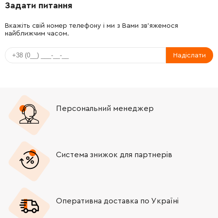
Задати питання
-
+
211061-7
140.00 Грн
Вкажіть свій номер телефону і ми з Вами зв'яжемося
найближчим часом.
-
+
252429-8
53.00 Грн
Надіслати
-
+
232163-6
32.00 Грн
-
+
232163-6
32.00 Грн
Персональний менеджер
-
+
267798-4
153.00 Грн
-
+
227492-0
677.00 Грн
Система знижок для партнерів
-
+
265120-9
9.00 Грн
Оперативна доставка по Україні
-
+
285724-1
39.00 Грн