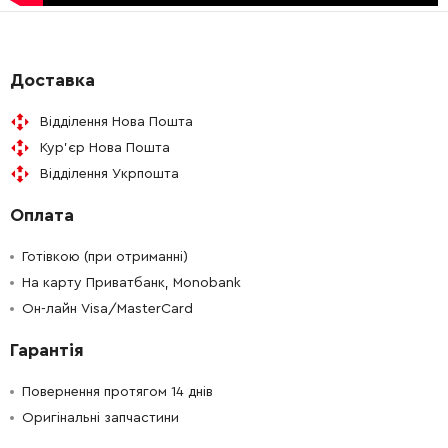
-
+
188845-7
1043.00 Грн
-
+
266385-6
9.00 Грн
Доставка
Відділення Нова Пошта
-
+
687169-3
19.00 Грн
Кур'єр Нова Пошта
Відділення Укрпошта
-
+
695123-3
1119.00 Грн
Оплата
-
+
682560-0
87.00 Грн
Готівкою (при отриманні)
-
+
На карту Приватбанк, Monobank
188845-7
1043.00 Грн
Он-лайн Visa/MasterCard
-
+
213062-1
19.00 Грн
Гарантія
-
+
256491-5
39.00 Грн
Повернення протягом 14 днів
Оригінальні запчастини
-
+
263002-9
9.00 Грн