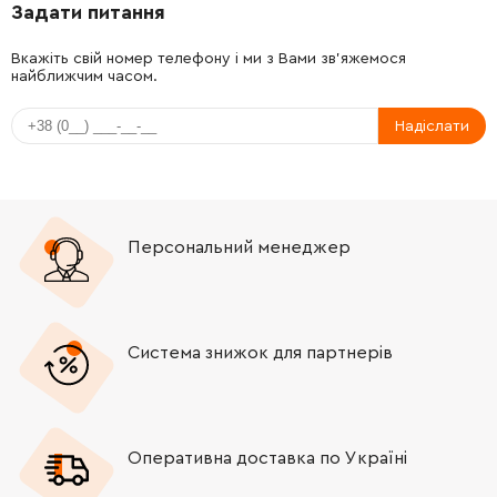
Задати питання
-
+
211061-7
140.00 Грн
Вкажіть свій номер телефону і ми з Вами зв'яжемося
найближчим часом.
-
+
252429-8
53.00 Грн
Надіслати
-
+
232163-6
32.00 Грн
-
+
232163-6
32.00 Грн
Персональний менеджер
-
+
267798-4
153.00 Грн
-
+
227493-8
665.00 Грн
Система знижок для партнерів
-
+
265120-9
9.00 Грн
Оперативна доставка по Україні
-
+
285724-1
39.00 Грн