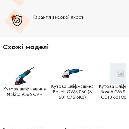
-
+
267167-9
15.00 Грн
Гарантія високої якості
-
+
211278-2
194.00 Грн
-
+
213760-7
41.00 Грн
Схожі моделі
-
+
318377-2
283.00 Грн
-
+
265541-5
12.00 Грн
-
+
154777-0
399.00 Грн
Кутова шліфмашина
Кутова шліфм
Кутова шліфмашина
Bosch GWS 060 (3
Bosch GWS 1
Makita 9566 CVR
601 C75 6K0)
CE (0 601 803
-
+
122889-7
548.00 Грн
-
+
192227-7
0.00 Грн