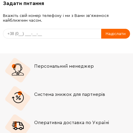
Задати питання
-
+
252429-8
53.00 Грн
Вкажіть свій номер телефону і ми з Вами зв'яжемося
найближчим часом.
-
+
232163-6
32.00 Грн
Надіслати
-
+
232163-6
32.00 Грн
-
+
267798-4
153.00 Грн
Персональний менеджер
-
+
227493-8
665.00 Грн
-
+
265120-9
9.00 Грн
Система знижок для партнерів
-
+
285724-1
39.00 Грн
Оперативна доставка по Україні
-
+
267167-9
15.00 Грн