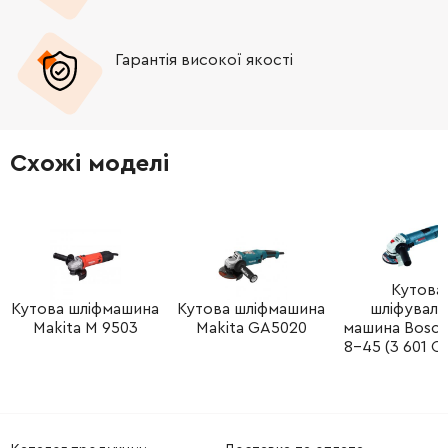
-
+
211278-2
194.00 Грн
Гарантія високої якості
-
+
213760-7
41.00 Грн
-
+
318377-2
283.00 Грн
Схожі моделі
-
+
265541-5
12.00 Грн
-
+
154777-0
399.00 Грн
-
+
Кутова
122889-7
548.00 Грн
Кутова шліфмашина
Кутова шліфмашина
шліфуваль
Makita M 9503
Makita GA5020
машина Bosc
-
+
192227-7
0.00 Грн
8-45 (3 601 C8
-
+
224554-5
0.00 Грн