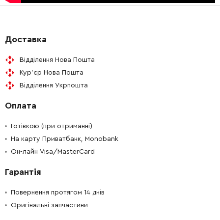
-
+
266385-6
9.00 Грн
-
+
687169-3
19.00 Грн
Доставка
Відділення Нова Пошта
-
+
695123-3
1119.00 Грн
Кур'єр Нова Пошта
Відділення Укрпошта
-
+
682560-0
87.00 Грн
Оплата
-
+
188845-7
1043.00 Грн
Готівкою (при отриманні)
-
+
На карту Приватбанк, Monobank
213062-1
19.00 Грн
Он-лайн Visa/MasterCard
-
+
256491-5
39.00 Грн
Гарантія
-
+
263002-9
9.00 Грн
Повернення протягом 14 днів
Оригінальні запчастини
-
+
211061-7
140.00 Грн