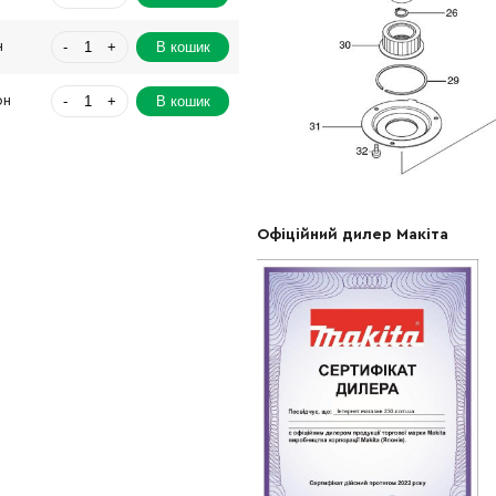
-
+
В кошик
н
-
+
В кошик
рн
-
+
В кошик
Грн
-
+
В кошик
рн
Офіційний дилер Макіта
-
+
В кошик
Грн
-
+
В кошик
Грн
-
+
В кошик
Грн
-
+
В кошик
рн
-
+
В кошик
н