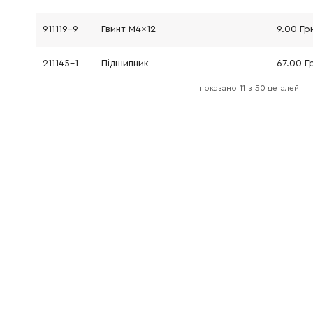
911119-9
Гвинт M4x12
9.00 Гр
211145-1
Підшипник
67.00 Г
показано
11
з
50 деталей
324069-3
Шпиндель
692.00 
213724-1
Кільце круглого перетину 62
41.00 Г
153427-4
Ущільнювальна шайба нова модель
102.00 
143784-8
Кожух PO5000C PO6000C
892.00 
143785-6
Ручка PO5000C PO6000C
116.00 
456809-2
Кришка PO5000C PO6000C
37.00 Г
911119-9
Гвинт M4x12
9.00 Гр