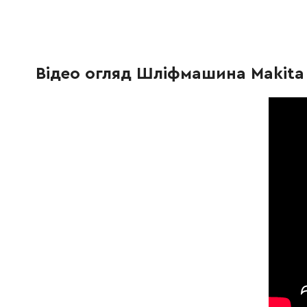
417382-7
Тримач пружини
44.00 Г
345209-0
Тримач нова модель
409.00 
Відео огляд Шліфмашина Makita
231230-4
Пружина стиснення 4
19.00 Г
326736-6
Нижній балансир PO5000C PO6000C
742.00 
324070-8
Муфта
307.00 
211131-2
Шарикопідшипник 6001DDW
190.00 
961052-5
Запобіжне кільце
9.00 Гр
221453-2
Внутрішня шестерня29 PO5000C PO6000C
136.00 
210146-6
Підшипник 6811LLB PO5000C PO6000C
363.00 