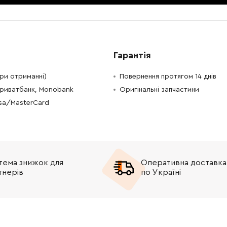
-
+
В кошик
рн
-
+
В кошик
Грн
Гарантія
-
+
В кошик
Грн
при отриманні)
Повернення протягом 14 днів
-
+
В кошик
н
Приватбанк, Monobank
Оригінальні запчастини
isa/MasterCard
-
+
В кошик
Грн
-
+
В кошик
рн
тема знижок для
Оперативна доставка
-
+
В кошик
н
тнерів
по Україні
-
+
В кошик
Грн
-
+
В кошик
Грн