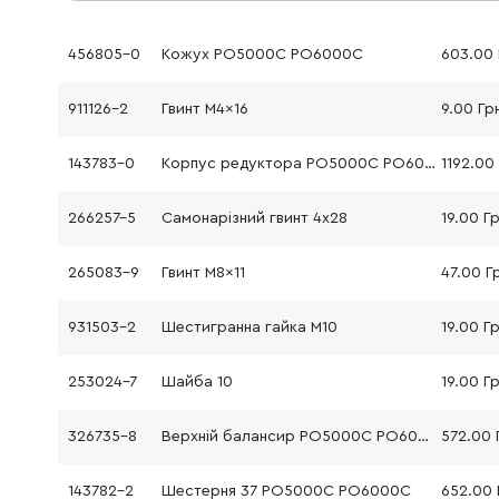
456805-0
Кожух PO5000C PO6000C
603.00 
911126-2
Гвинт M4x16
9.00 Гр
143783-0
Корпус редуктора PO5000C PO6000C
1192.00
266257-5
Самонарізний гвинт 4x28
19.00 Г
265083-9
Гвинт M8x11
47.00 Г
931503-2
Шестигранна гайка M10
19.00 Г
253024-7
Шайба 10
19.00 Г
326735-8
Верхній балансир PO5000C PO6000C
572.00 
143782-2
Шестерня 37 PO5000C PO6000C
652.00 