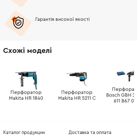
-
+
233917-4
10.00 Грн
Гарантія високої якості
-
+
324214-0
104.00 Грн
-
+
213227-5
41.00 Грн
Схожі моделі
-
+
331632-5
1545.00 Грн
-
+
267104-3
21.00 Грн
-
+
324215-8
65.00 Грн
Перфорат
Перфоратор
Перфоратор
Bosch GBH 2-
Makita HR 1840
Makita HR 5211 C
611 B67 0B
-
+
267104-3
21.00 Грн
-
+
213727-5
52.00 Грн
Каталог продукции
Доставка та оплата
-
+
210028-2
0.00 Грн
Немає в наявності