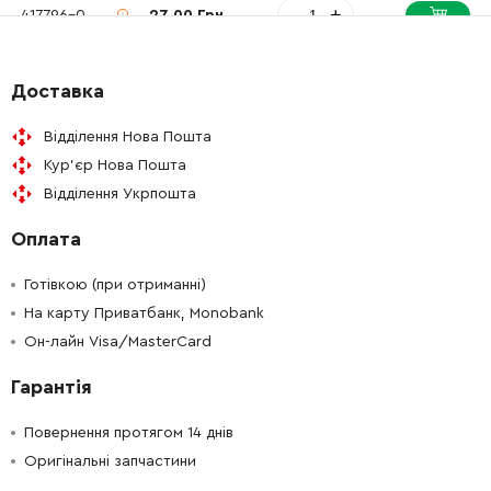
-
+
417796-0
27.00 Грн
-
+
233344-5
19.00 Грн
Доставка
-
+
163430-7
57.00 Грн
Відділення Нова Пошта
Кур'єр Нова Пошта
-
+
266374-1
9.00 Грн
Відділення Укрпошта
Оплата
-
+
233929-7
9.00 Грн
Готівкою (при отриманні)
-
+
267460-1
52.00 Грн
На карту Приватбанк, Monobank
Он-лайн Visa/MasterCard
-
+
233401-9
31.00 Грн
Гарантія
-
+
227109-5
241.00 Грн
Повернення протягом 14 днів
Оригінальні запчастини
-
+
216022-2
9.00 Грн