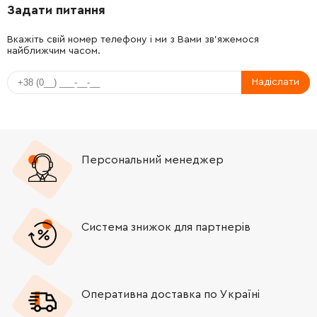
Задати питання
-
+
158574-6
1238.00 Грн
Вкажіть свій номер телефону і ми з Вами зв'яжемося
найближчим часом.
-
+
267229-3
19.00 Грн
Надіслати
-
+
331769-8
94.00 Грн
-
+
324669-9
92.00 Грн
Персональний менеджер
-
+
324402-9
58.00 Грн
-
+
421955-0
41.00 Грн
Система знижок для партнерів
-
+
324216-6
160.00 Грн
-
+
213073-6
31.00 Грн
Оперативна доставка по Україні