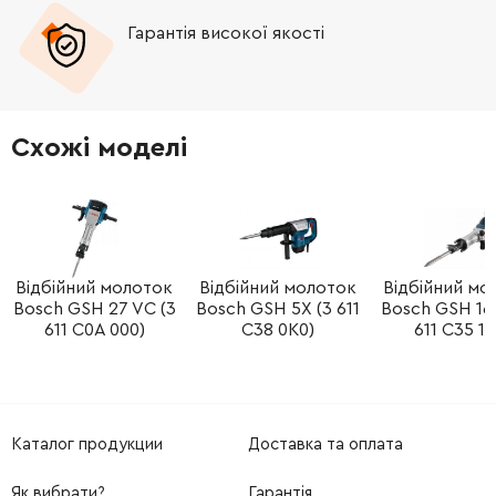
Гарантія високої якості
-
+
232560-6
25.00 Грн
-
+
266437-3
19.00 Грн
Схожі моделі
-
+
318202-7
192.00 Грн
-
+
213513-4
19.00 Грн
-
+
Відбійний молоток
Відбійний молоток
Відбійний мо
267126-3
21.00 Грн
Bosch GSH 27 VC (3
Bosch GSH 5X (3 611
Bosch GSH 16
611 C0A 000)
C38 0K0)
611 C35 1F
-
+
226675-9
576.00 Грн
-
+
266041-8
19.00 Грн
Каталог продукции
Доставка та оплата
-
+
256087-2
21.00 Грн
Як вибрати?
Гарантія