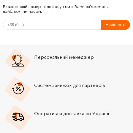
-
+
911133-5
9.00 Грн
Вкажіть свій номер телефону і ми з Вами зв'яжемося
найближчим часом.
-
+
419988-7
32.00 Грн
Надіслати
-
+
213218-6
5.00 Грн
-
+
443129-3
25.00 Грн
Персональний менеджер
-
+
459746-9
370.00 Грн
-
+
424067-8
23.00 Грн
Система знижок для партнерів
-
+
324845-5
454.00 Грн
Оперативна доставка по Україні
-
+
211232-6
232.00 Грн
-
+
213219-4
100.00 Грн