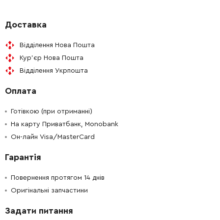
-
+
267363-9
255.00 Грн
Доставка
Відділення Нова Пошта
-
+
424065-2
287.00 Грн
Кур'єр Нова Пошта
Відділення Укрпошта
-
+
326814-2
3647.00 Грн
Оплата
-
+
326813-4
697.00 Грн
Готівкою (при отриманні)
-
+
На карту Приватбанк, Monobank
234041-6
0.00 Грн
Немає в наявності
Он-лайн Visa/MasterCard
-
+
345872-9
82.00 Грн
Гарантія
-
+
268226-2
67.00 Грн
Повернення протягом 14 днів
Оригінальні запчастини
-
+
256862-6
45.00 Грн
Задати питання