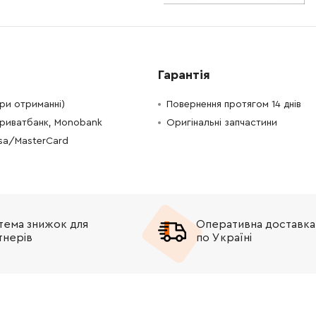
-
+
В кошик
 Грн
-
+
В кошик
рн
Гарантія
-
+
В кошик
рн
при отриманні)
Повернення протягом 14 днів
Приватбанк, Monobank
Оригінальні запчастини
-
+
В кошик
рн
isa/MasterCard
-
+
В кошик
н
-
+
В кошик
рн
тема знижок для
Оперативна доставка
-
+
В кошик
Грн
тнерів
по Україні
-
+
В кошик
рн
-
+
В кошик
н