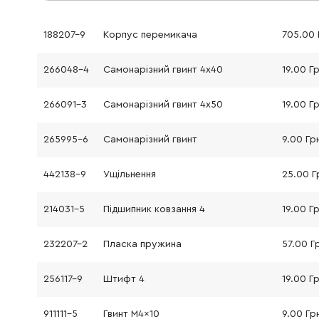
188207-9
Корпус перемикача
705.00 
266048-4
Самонарізний гвинт 4x40
19.00 Г
266091-3
Самонарізний гвинт 4x50
19.00 Г
265995-6
Самонарізний гвинт
9.00 Гр
442138-9
Ущільнення
25.00 Г
214031-5
Підшипник ковзання 4
19.00 Г
232207-2
Пласка пружина
57.00 Г
256117-9
Штифт 4
19.00 Г
911111-5
Гвинт M4x10
9.00 Гр