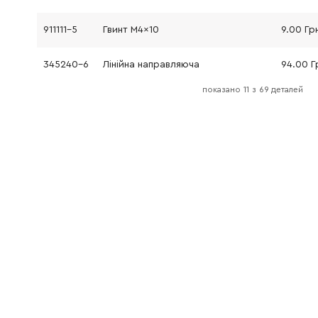
911111-5
Гвинт M4x10
9.00 Гр
345240-6
Лінійна направляюча
94.00 Г
показано
11
з
69 деталей
345240-6
Лінійна направляюча
94.00 Г
253313-0
Шайба 14, серія 4340Т, нова модель
9.00 Гр
689070-8
Тепловідвід
121.00 
689070-8
Тепловідвід
121.00 
911006-2
Гвинт M3x8
9.00 Гр
232152-1
Пласка пружина
52.00 Г
419613-0
Кнопка відключення
116.00 