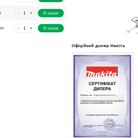
-
+
В кошик
н
-
+
В кошик
рн
-
+
В кошик
рн
Офіційний дилер Макіта
-
+
В кошик
н
-
+
В кошик
Грн
-
+
В кошик
Грн
-
+
В кошик
н
-
+
В кошик
рн
-
+
В кошик
Грн