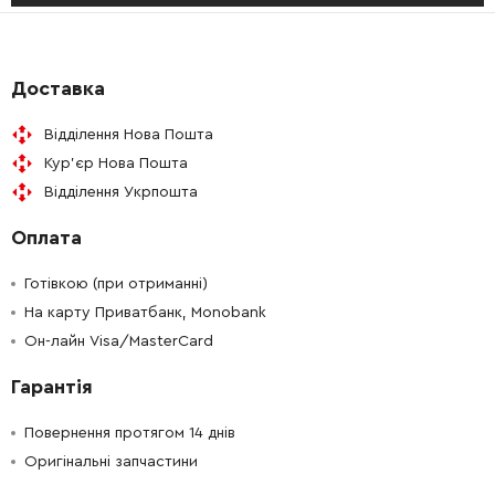
-
+
256459-1
25.00 Грн
-
+
227631-2
273.00 Грн
Доставка
Відділення Нова Пошта
-
+
213673-2
21.00 Грн
Кур'єр Нова Пошта
Відділення Укрпошта
-
+
285841-7
72.00 Грн
Оплата
-
+
211129-9
201.00 Грн
Готівкою (при отриманні)
-
+
На карту Приватбанк, Monobank
318334-0
228.00 Грн
Он-лайн Visa/MasterCard
-
+
266761-4
15.00 Грн
Гарантія
-
+
415300-9
41.00 Грн
Повернення протягом 14 днів
Оригінальні запчастини
-
+
324035-0
394.00 Грн