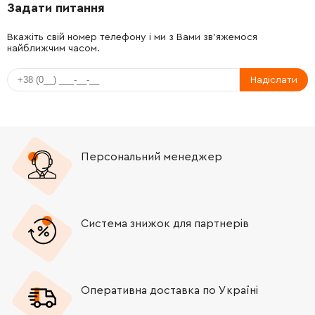
Задати питання
-
+
265180-1
12.00 Грн
Вкажіть свій номер телефону і ми з Вами зв'яжемося
найближчим часом.
-
+
122895-2
0.00 Грн
Немає в наявності
Надіслати
-
+
224415-9
0.00 Грн
-
+
224554-5
0.00 Грн
Персональний менеджер
-
+
450146-6
430.00 Грн
-
+
631789-5
1833.00 Грн
Система знижок для партнерів
-
+
816504-0
16.00 Грн
Оперативна доставка по Україні
-
+
266048-4
19.00 Грн