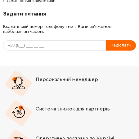
Оригінальні запчастини
-
+
213622-9
12.00 Грн
Задати питання
-
+
318331-6
131.00 Грн
Вкажіть свій номер телефону і ми з Вами зв'яжемося
найближчим часом.
-
+
265099-4
9.00 Грн
Надіслати
-
+
345464-4
19.00 Грн
-
+
254011-9
19.00 Грн
Персональний менеджер
-
+
324489-1
211.00 Грн
-
+
122886-3
233.00 Грн
Система знижок для партнерів
-
+
224415-9
0.00 Грн
-
+
224554-5
0.00 Грн
Оперативна доставка по Україні