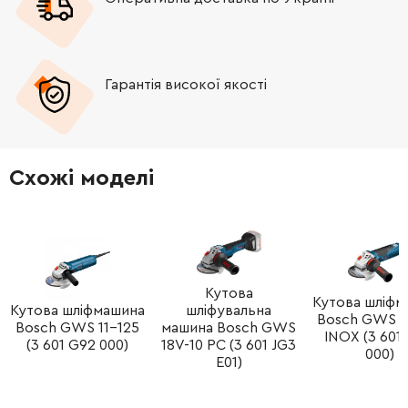
-
+
266345-8
9.00 Грн
Гарантія високої якості
-
+
266007-8
9.00 Грн
-
+
643760-7
67.00 Грн
Схожі моделі
-
+
194074-2
93.00 Грн
-
+
418729-8
19.00 Грн
-
+
651947-7
110.00 Грн
Кутова
Кутова шліфм
Кутова шліфмашина
шліфувальна
Bosch GWS 1
Bosch GWS 11-125
машина Bosch GWS
-
+
687124-5
9.00 Грн
INOX (3 601
(3 601 G92 000)
18V-10 PC (3 601 JG3
000)
E01)
-
+
265995-6
9.00 Грн