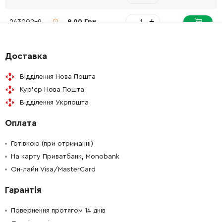
-
+
263002-9
9.00 Грн
-
+
210033-9
65.00 Грн
Доставка
-
+
961052-5
9.00 Грн
Відділення Нова Пошта
Кур'єр Нова Пошта
-
+
267794-2
9.00 Грн
Відділення Укрпошта
Оплата
-
+
227542-1
301.00 Грн
Готівкою (при отриманні)
-
+
962151-6
19.00 Грн
На карту Приватбанк, Monobank
Он-лайн Visa/MasterCard
-
+
211129-9
201.00 Грн
Гарантія
-
+
267238-2
9.00 Грн
Повернення протягом 14 днів