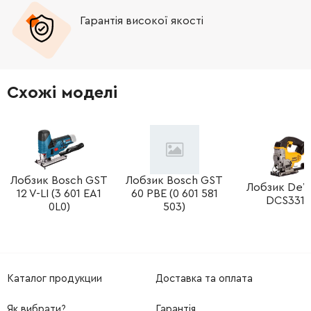
Гарантія високої якості
-
+
153334-1
412.00 Грн
-
+
252171-1
9.00 Грн
Схожі моделі
-
+
421816-4
19.00 Грн
-
+
153337-5
1246.00 Грн
-
+
Лобзик Bosch GST
Лобзик Bosch GST
210005-4
82.00 Грн
Лобзик De
12 V-LI (3 601 EA1
60 PBE (0 601 581
DCS331
0L0)
503)
-
+
241881-5
82.00 Грн
-
+
266052-3
21.00 Грн
Каталог продукции
Доставка та оплата
-
+
417838-0
30.00 Грн
Як вибрати?
Гарантія