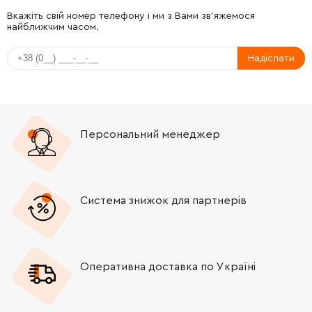
-
+
153335-9
1125.00 Грн
Вкажіть свій номер телефону і ми з Вами зв'яжемося
найближчим часом.
-
+
345235-9
105.00 Грн
Надіслати
-
+
253877-4
19.00 Грн
-
+
266050-7
19.00 Грн
Персональний менеджер
-
+
961018-5
9.00 Грн
-
+
286032-3
25.00 Грн
Система знижок для партнерів
-
+
233139-6
19.00 Грн
Оперативна доставка по Україні
-
+
272280-0
49.00 Грн
-
+
268063-4
19.00 Грн