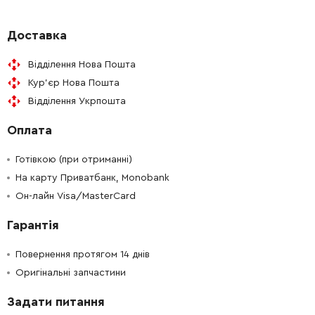
-
+
310134-4
536.00 Грн
Доставка
Відділення Нова Пошта
-
+
961017-7
9.00 Грн
Кур'єр Нова Пошта
Відділення Укрпошта
-
+
961004-6
9.00 Грн
Оплата
-
+
212092-9
151.00 Грн
Готівкою (при отриманні)
-
+
На карту Приватбанк, Monobank
268090-1
44.00 Грн
Он-лайн Visa/MasterCard
-
+
265353-6
21.00 Грн
Гарантія
-
+
153336-7
136.00 Грн
Повернення протягом 14 днів
Оригінальні запчастини
-
+
313108-4
354.00 Грн
Задати питання