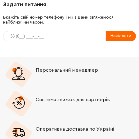
Задати питання
-
+
5984023-01
6328.00 Грн
Вкажіть свій номер телефону і ми з Вами зв'яжемося
найближчим часом.
-
+
5257551-05
44.00 Грн
Надіслати
-
+
5930838-01
1160.00 Грн
-
+
5802929-01
20.00 Грн
Персональний менеджер
-
+
5988589-02
8532.00 Грн
-
+
5257551-07
21.00 Грн
Система знижок для партнерів
-
+
5937826-01
120.00 Грн
-
+
5262218-01
32.00 Грн
Оперативна доставка по Україні