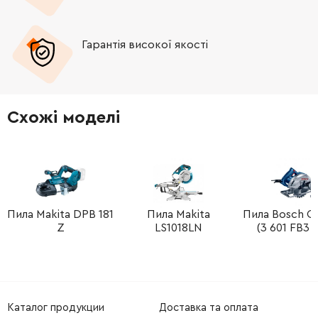
-
+
5936416-01
160.00 Грн
Гарантія високої якості
-
+
5950261-01
104.00 Грн
-
+
5963024-01
69.00 Грн
Схожі моделі
-
+
5937221-01
359.00 Грн
-
+
5855903-01
375.00 Грн
-
+
5962724-01
1409.00 Грн
Пила Makita DPB 181
Пила Makita
Пила Bosch G
Z
LS1018LN
(3 601 FB3 
-
+
5739258-01
25.00 Грн
-
+
7255325-55
39.00 Грн
Каталог продукции
Доставка та оплата
-
+
5937223-01
562.00 Грн