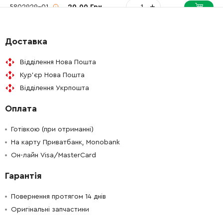
-
+
5802929-01
20.00 Грн
-
+
5976827-01
271.00 Грн
Доставка
-
+
5970202-02
77.00 Грн
Відділення Нова Пошта
Кур'єр Нова Пошта
-
+
5970202-03
76.00 Грн
Відділення Укрпошта
Оплата
-
+
5310823-01
90.00 Грн
Готівкою (при отриманні)
-
+
5739258-04
16.00 Грн
На карту Приватбанк, Monobank
Он-лайн Visa/MasterCard
-
+
5926479-01
481.00 Грн
Гарантія
-
+
5939541-01
808.00 Грн
Повернення протягом 14 днів
Оригінальні запчастини
-
+
5937149-01
1963.00 Грн