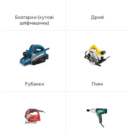
Болгарки (кутові
Дрилі
шліфмашины)
Рубанки
Пили