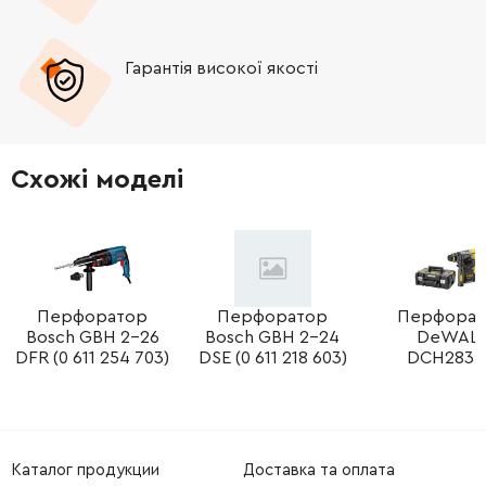
-
+
1610021006
26.88 Грн
Гарантія високої якості
-
+
1610021005
26.88 Грн
-
+
1613023005
45.70 Грн
Схожі моделі
-
+
1610508052
45.70 Грн
-
+
1614601077
45.70 Грн
-
+
1903230013
61.16 Грн
Перфоратор
Перфоратор
Перфорат
Bosch GBH 2-26
Bosch GBH 2-24
DeWAL
DFR (0 611 254 703)
DSE (0 611 218 603)
DCH283
-
+
1610202031
165.98 Грн
-
+
1610283048
165.98 Грн
Каталог продукции
Доставка та оплата
-
+
1619P13747
61.16 Грн