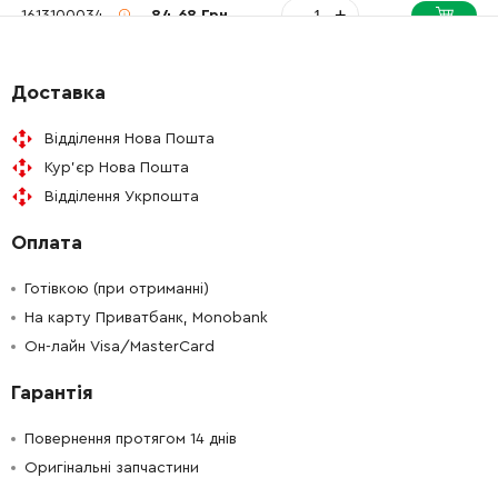
-
+
1613100034
84.68 Грн
-
+
1619P09816
26.88 Грн
Доставка
-
+
1610508051
121.64 Грн
Відділення Нова Пошта
Кур'єр Нова Пошта
-
+
1615820103
72.58 Грн
Відділення Укрпошта
Оплата
-
+
1619P00829
26.88 Грн
Готівкою (при отриманні)
-
+
1610551008
72.58 Грн
На карту Приватбанк, Monobank
Он-лайн Visa/MasterCard
-
+
1610100016
45.70 Грн
Гарантія
-
+
1616317084
588.00 Грн
Повернення протягом 14 днів
Оригінальні запчастини
-
+
1614601055
26.88 Грн