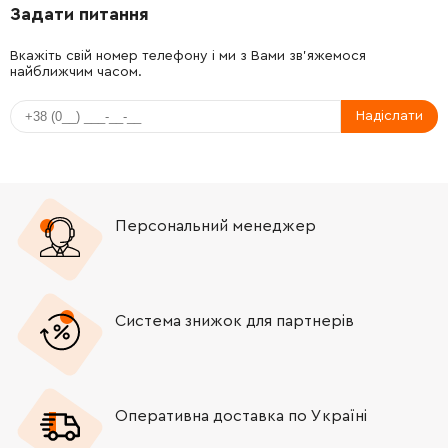
Задати питання
-
+
1613100032
26.88 Грн
Вкажіть свій номер телефону і ми з Вами зв'яжемося
найближчим часом.
-
+
1610102072
165.98 Грн
Надіслати
-
+
1610102092
26.88 Грн
-
+
1614601055
26.88 Грн
Персональний менеджер
-
+
1614630003
61.16 Грн
-
+
1611016003
61.16 Грн
Система знижок для партнерів
-
+
1615820104
72.58 Грн
-
+
1610021004
26.88 Грн
Оперативна доставка по Україні