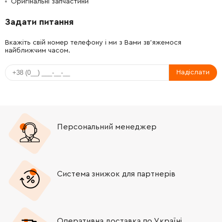
Оригінальні запчастини
-
+
1613231030
26.88 Грн
Задати питання
-
+
2603490023
26.88 Грн
Немає в наявності
Вкажіть свій номер телефону і ми з Вами зв'яжемося
найближчим часом.
-
+
1619P09645
26.88 Грн
Надіслати
-
+
1619P00220
26.88 Грн
-
+
1619P00220
26.88 Грн
Персональний менеджер
-
+
1619P00219
26.88 Грн
-
+
1614643025
26.88 Грн
Система знижок для партнерів
-
+
1619P09722
84.68 Грн
-
+
1613001009
106.18 Грн
Оперативна доставка по Україні