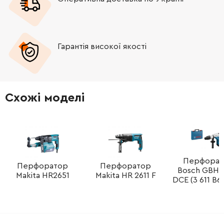
-
+
16170006B8
1308.36 Грн
Гарантія високої якості
-
+
1619P09818
2294.88 Грн
-
+
16170006B8
1308.36 Грн
Схожі моделі
-
+
1617014146
320.73 Грн
-
+
16170006BB
759.36 Грн
-
+
160202508X
588.00 Грн
Перфорат
Перфоратор
Перфоратор
Bosch GBH 
Makita HR2651
Makita HR 2611 F
DCE (3 611 B6
-
+
1619P09619
1370.20 Грн
-
+
1619P09620
1145.76 Грн