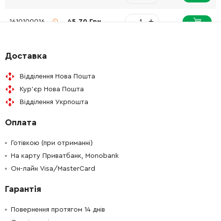
-
+
1610100016
45.70 Грн
-
+
1611016003
61.16 Грн
Доставка
-
+
1610021004
26.88 Грн
Відділення Нова Пошта
Кур'єр Нова Пошта
-
+
1610021006
26.88 Грн
Відділення Укрпошта
Оплата
-
+
1613023005
45.70 Грн
Готівкою (при отриманні)
-
+
1610508052
45.70 Грн
На карту Приватбанк, Monobank
Он-лайн Visa/MasterCard
-
+
1614601077
45.70 Грн
Гарантія
-
+
1903230013
61.16 Грн
Повернення протягом 14 днів