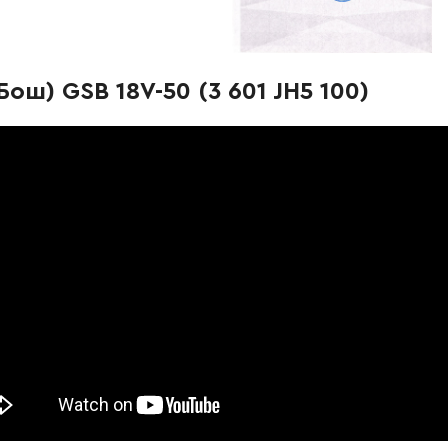
-
+
В кошик
рн
-
+
В кошик
рн
ош) GSB 18V-50 (3 601 JH5 100)