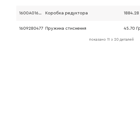
1600A0160S
Коробка редуктора
1884.28
1609280477
Пружина стиснення
45.70 Г
показано
11
з
20 деталей
1607A350BG
Блок акумуляторів EU GBA 18V 2.0Ah Li SCM
2881.54
2609110201
Гвинт з потайною головкою 3x16 мм
61.16 Гр
2603421229
Гвинт з потайною головкою M6x23 мм
45.70 Г
2607225921
Зарядний пристрій BOSCH GAL1880CV
4123.40
1607000DM8
Двигун
667.96 
1607000E18
221.08 
160111A76F
Етикетка типу
72.58 Г