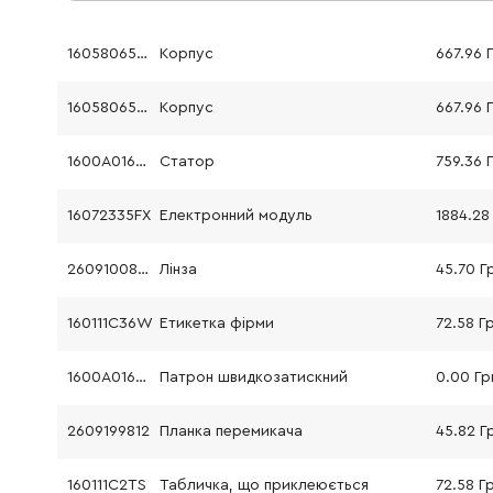
16058065S4
Корпус
667.96 
16058065S4
Корпус
667.96 
1600A016YW
Статор
759.36 
16072335FX
Електронний модуль
1884.28
2609100858
Лінза
45.70 Г
160111C36W
Етикетка фірми
72.58 Г
1600A01606
Патрон швидкозатискний
0.00 Гр
2609199812
Планка перемикача
45.82 Г
160111C2TS
Табличка, що приклеюється
72.58 Г