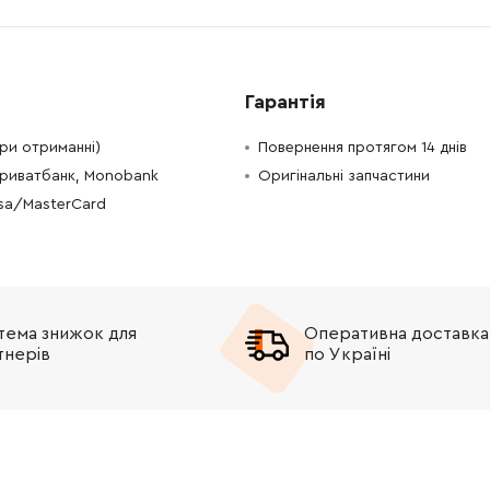
Гарантія
при отриманні)
Повернення протягом 14 днів
Приватбанк, Monobank
Оригінальні запчастини
isa/MasterCard
тема знижок для
Оперативна доставка
тнерів
по Україні