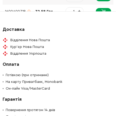
-
+
1600A00Z1P
72.58 Грн
-
+
2609100897
45.70 Грн
Доставка
-
+
2609111078
26.88 Грн
Відділення Нова Пошта
Кур'єр Нова Пошта
Відділення Укрпошта
Оплата
Готівкою (при отриманні)
На карту Приватбанк, Monobank
Он-лайн Visa/MasterCard
Гарантія
Повернення протягом 14 днів