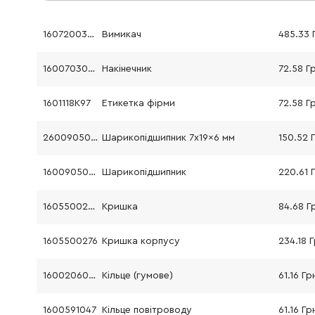
160720035A
Вимикач
485.33 
1600703043
Накінечник
72.58 Г
1601118K97
Етикетка фірми
72.58 Г
2600905032
Шарикопідшипник 7x19x6 мм
150.52 
1600905032
Шарикопідшипник
220.61 
1605500275
Кришка
84.68 Г
1605500276
Кришка корпусу
234.18 
1600206025
Кільце (гумове)
61.16 Гр
1600591047
Кільце повітроводу
61.16 Гр