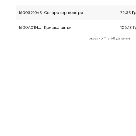
1600591048
Сепаратор повітря
72.58 Г
1600A01M0M
Кришка щітки
106.18 Г
показано
11
з
68 деталей
1600A01M0M
Кришка щітки
106.18 Г
1600210035
Кільце ущільнювальне
45.70 Г
1600136013
Регулювальне кільце
72.58 Г
1600119011
Стопорне кільце
61.16 Гр
1600200029
Підшипник ковзання
121.64 Г
1603300016
Шестигранна гайка
45.70 Г
2914491410
Гвинт
26.88 Г