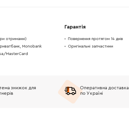
-
+
В кошик
Грн
-
+
В кошик
Грн
Гарантія
-
+
В кошик
 Грн
при отриманні)
Повернення протягом 14 днів
Приватбанк, Monobank
Оригінальні запчастини
-
+
В кошик
2238.30 Грн
isa/MasterCard
-
+
В кошик
1008.00 Грн
-
+
В кошик
рн
тема знижок для
Оперативна доставка
-
+
В кошик
рн
тнерів
по Україні
-
+
В кошик
Грн
-
+
В кошик
Грн