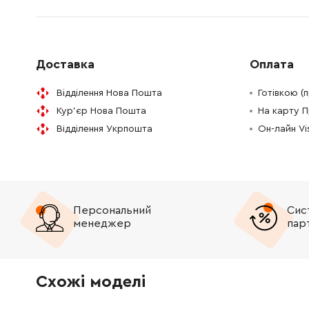
1600A00XK9
Захисний кожух
289.30 
1607000D97
Корпус двигуна
372.28 
Доставка
Оплата
160422052Z
Вузол полюсного підкладня
1120.00
Відділення Нова Пошта
Готівкою (
Кур'єр Нова Пошта
На карту 
1607000V33
Якір (ротор з вентилятором)
Відділення Укрпошта
Он-лайн V
1607000392
Кабель мережевий 4.15M2x1 мм H07 RN-F (EU)
160111A57D
Етикетка типу
72.58 Г
Персональний
Сис
1607000D9C
Ущільнення
45.70 Г
менеджер
пар
1607000V37
Комплект вугільних щіток
327.52 
Схожі моделі
1607000V37
Комплект вугільних щіток
327.52 