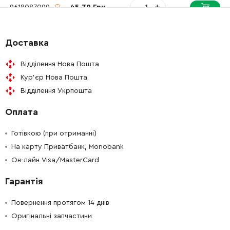
-
+
9618087099
45.70 Грн
-
+
9618087099
45.70 Грн
Доставка
-
+
9618086615
45.70 Грн
Відділення Нова Пошта
Кур'єр Нова Пошта
-
+
F000600217
26.88 Грн
Відділення Укрпошта
Оплата
-
+
F000600217
26.88 Грн
Готівкою (при отриманні)
-
+
F000600217
26.88 Грн
На карту Приватбанк, Monobank
Он-лайн Visa/MasterCard
-
+
F000616166
45.70 Грн
Гарантія
-
+
2600917003
84.68 Грн
Повернення протягом 14 днів
Оригінальні запчастини
-
+
F000616165
26.88 Грн