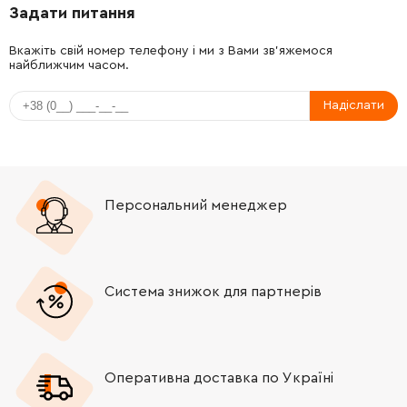
Задати питання
-
+
F000640007
26.88 Грн
Вкажіть свій номер телефону і ми з Вами зв'яжемося
найближчим часом.
-
+
F000640008
26.88 Грн
Надіслати
-
+
3601025003
45.70 Грн
-
+
3601025003
45.70 Грн
Персональний менеджер
-
+
F000616053
45.70 Грн
-
+
F000608062
292.32 Грн
Система знижок для партнерів
-
+
2600703013
72.58 Грн
-
+
F000611036
511.40 Грн
Оперативна доставка по Україні