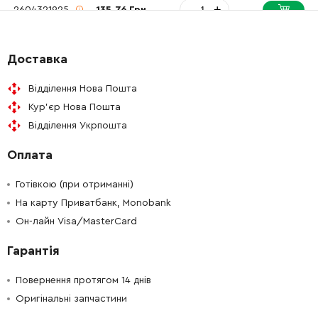
-
+
2604321925
135.76 Грн
-
+
2604321925
135.76 Грн
Доставка
-
+
2600905045
511.40 Грн
Відділення Нова Пошта
Кур'єр Нова Пошта
Відділення Укрпошта
Оплата
Готівкою (при отриманні)
На карту Приватбанк, Monobank
Он-лайн Visa/MasterCard
Гарантія
Повернення протягом 14 днів
Оригінальні запчастини