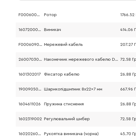
F000600057
Ротор
1766.52
1607200086
Вимикач
414.06 
F000609071
Мережевий кабель
207.27 
2600703013
Наконечник мережевого кабелю D.7, 6-D.8, 2x95 мм
72.58 Г
1601302017
Фіксатор кабелю
26.88 Г
1900905029
Шарикопідшипник 8x22x7 мм
667.96 
1604611026
Пружина стиснення
26.88 Г
1602319002
Регулювальний шибер
72.58 Г
1602026057
Рукоятка вимикача (чорна)
45.70 Г