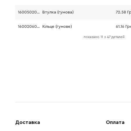
1600502020
Втулка (гумова)
72.58 Г
1600206025
Кільце (гумове)
61.16 Гр
показано
11
з
47 деталей
1605805061
Опорний фланець
292.32 
1601328005
Кільце повітроводу
72.58 Г
1607000D6A
Шпилька
324.12 
1600136010
Регулювальне кільце
72.58 Г
1600150011
Пружинна шайба
26.88 Г
1606333606
Зубчасте колесо ведене
330.62 
Доставка
Оплата
2916660009
Стопорне кільце
61.16 Гр