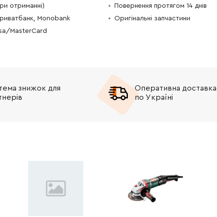
при отриманні)
Повернення протягом 14 днів
-
+
В кошик
Грн
Приватбанк, Monobank
Оригінальні запчастини
isa/MasterCard
-
+
В кошик
рн
-
+
В кошик
рн
тема знижок для
Оперативна доставка
-
+
В кошик
н
тнерів
по Україні
-
+
В кошик
н
-
+
В кошик
рн
-
+
В кошик
рн
-
+
В кошик
рн
-
+
В кошик
рн