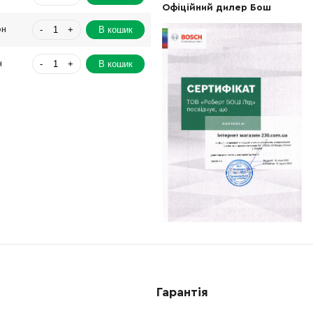
Офіційний дилер Бош
-
+
В кошик
рн
-
+
В кошик
н
-
+
В кошик
Грн
-
+
В кошик
рн
-
+
В кошик
Грн
-
+
В кошик
рн
-
+
В кошик
рн
-
+
В кошик
Грн
Гарантія
-
+
В кошик
н